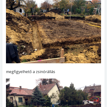
megfigyelhető a zsinórállás