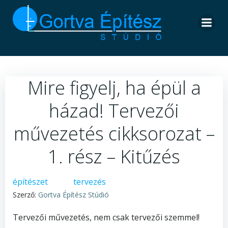
Skip
to
content
Mire figyelj, ha épül a
házad! Tervezői
művezetés cikksorozat –
1. rész – Kitűzés
építészet
tervezés
Szerző:
Gortva Építész Stúdió
Tervezői művezetés, nem csak tervezői szemmel!