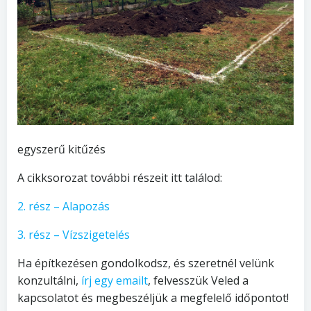
egyszerű kitűzés
A cikksorozat további részeit itt találod:
2. rész – Alapozás
3. rész – Vízszigetelés
Ha építkezésen gondolkodsz, és szeretnél velünk
konzultálni,
írj egy emailt
, felvesszük Veled a
kapcsolatot és megbeszéljük a megfelelő időpontot!