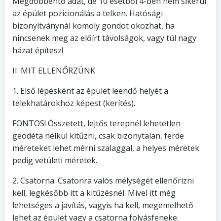
Megdöbbentő adat, de 10 esetből 4-ben nem sikerül
az épület pozicionálás a telken. Hatósági
bizonyítványnál komoly gondot okozhat, ha
nincsenek meg az előírt távolságok, vagy túl nagy
házat építesz!
II. MIT ELLENŐRZÜNK
1. Első lépésként az épület leendő helyét a
telekhatárokhoz képest (kerítés).
FONTOS! Összetett, lejtős terepnél lehetetlen
geodéta nélkül kitűzni, csak bizonytalan, ferde
méreteket lehet mérni szalaggal, a helyes méretek
pedig vetületi méretek.
2. Csatorna: Csatonra valós mélységét ellenőrizni
kell, legkésőbb itt a kitűzésnél. Mivel itt még
lehetséges a javítás, vagyis ha kell, megemelhető
lehet az épület vagy a csatorna folyásfeneke.