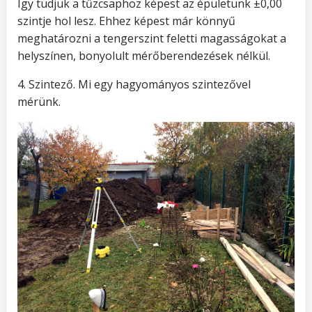
Így tudjuk a tűzcsaphoz képest az épületünk ±0,00
szintje hol lesz. Ehhez képest már könnyű
meghatározni a tengerszint feletti magasságokat a
helyszínen, bonyolult mérőberendezések nélkül.
4. Szintező. Mi egy hagyományos szintezővel
mérünk.