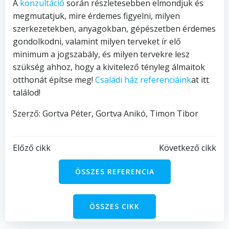
A
konzultáció
során részletesebben elmondjuk és
megmutatjuk, mire érdemes figyelni, milyen
szerkezetekben, anyagokban, gépészetben érdemes
gondolkodni, valamint milyen terveket ír elő
minimum a jogszabály, és milyen tervekre lesz
szükség ahhoz, hogy a kivitelező tényleg álmaitok
otthonát építse meg!
Családi ház referenciáink
at itt
találod!
Szerző: Gortva Péter, Gortva Anikó, Timon Tibor
Bejegyzés
Bejegyzés
Előző cikk
Következő cikk
navigáció
navigáció
ÖSSZES REFERENCIA
ÖSSZES CIKK