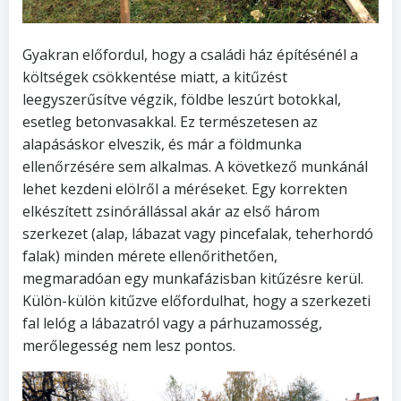
Gyakran előfordul, hogy a családi ház építésénél a
költségek csökkentése miatt, a kitűzést
leegyszerűsítve végzik, földbe leszúrt botokkal,
esetleg betonvasakkal. Ez természetesen az
alapásáskor elveszik, és már a földmunka
ellenőrzésére sem alkalmas. A következő munkánál
lehet kezdeni elölről a méréseket. Egy korrekten
elkészített zsinórállással akár az első három
szerkezet (alap, lábazat vagy pincefalak, teherhordó
falak) minden mérete ellenőrithetően,
megmaradóan egy munkafázisban kitűzésre kerül.
Külön-külön kitűzve előfordulhat, hogy a szerkezeti
fal lelóg a lábazatról vagy a párhuzamosség,
merőlegesség nem lesz pontos.