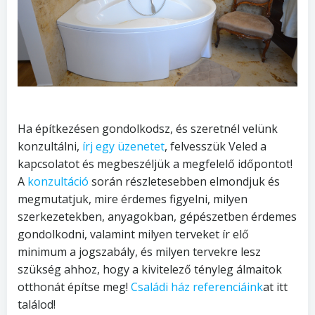
Ha építkezésen gondolkodsz, és szeretnél velünk
konzultálni,
írj egy üzenetet
, felvesszük Veled a
kapcsolatot és megbeszéljük a megfelelő időpontot!
A
konzultáció
során részletesebben elmondjuk és
megmutatjuk, mire érdemes figyelni, milyen
szerkezetekben, anyagokban, gépészetben érdemes
gondolkodni, valamint milyen terveket ír elő
minimum a jogszabály, és milyen tervekre lesz
szükség ahhoz, hogy a kivitelező tényleg álmaitok
otthonát építse meg!
Családi ház referenciáink
at itt
találod!