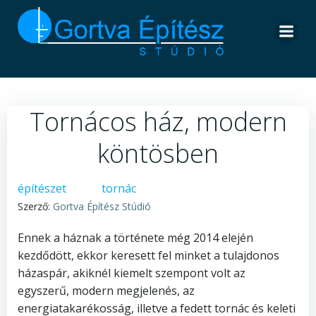
Skip
to
content
Tornácos ház, modern
köntösben
építészet
tornác
Szerző:
Gortva Építész Stúdió
Ennek a háznak a története még 2014 elején
kezdődött, ekkor keresett fel minket a tulajdonos
házaspár, akiknél kiemelt szempont volt az
egyszerű, modern megjelenés, az
energiatakarékosság, illetve a fedett tornác és keleti