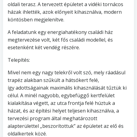
oldali terasz. A tervezett épületet a vidéki tornácos
házak ihlették, azok előnyeit kihasználva, modern
köntösben megjelenítve.
A feladatunk egy energiahatékony családi ház
megtervezése volt, két fős családi modellel, és
esetenként két vendég részére.
Telepítés:
Mivel nem egy nagy telekről volt szó, mely ráadásul
trapéz alakban szűkült a hátsókert felé,
így adottságainak maximális kihasználását tűztük ki
célul. A minél nagyobb, egybefüggő kertfelület
kialakítása végett, az utca frontja felé húztuk a
házat, és az építési helyet teljesen kihasználva, a
tervezési program által meghatározott
alapterülettel „beszorítottuk” az épületet az elő és
oldalkertek közé.