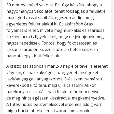
30 mm-nyi műkő vakolat. Ezt úgy készítik, ahogy a
hagyományos vakolatot, tehát fölcsapják a felületre,
majd glettvassal simítják, egészen addig, amíg
egyenletes felület alakul ki. Ez akár több órás
folyamat is lehet, mivel a megmunkálás és száradás
közben arra is figyelni kell, hogy ne jelenjenek meg
hajszálrepedések. Fontos, hogy fokozatosan és
lassan száradjon ki, ezért az első héten célszerű
naponta egy kicsit fellocsolni.
A csiszolást azonban már 2-3 nap elteltével is el lehet
végezni, és ha szükséges, az egyenetlenségeket
javítóanyaggal (anyagazonos, 0-ás szemcseméretű
keverékből) kitölteni, majd újra csiszolni. Akkor
hatékony a csiszolás, ha a felület már nem nedves,
de még nincs egészen kiszáradva, megkeményedve.
A fűtés-hűtés beüzemelésével érdemes addig várni,
míg a burkolat teljesen kiszárad, ami annak