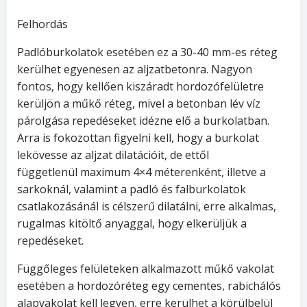
Felhordás
Padlóburkolatok esetében ez a 30-40 mm-es réteg
kerülhet egyenesen az aljzatbetonra. Nagyon
fontos, hogy kellően kiszáradt hordozófelületre
kerüljön a műkő réteg, mivel a betonban lév víz
párolgása repedéseket idézne elő a burkolatban.
Arra is fokozottan figyelni kell, hogy a burkolat
lekövesse az aljzat dilatációit, de ettől
függetlenül maximum 4×4 méterenként, illetve a
sarkoknál, valamint a padló és falburkolatok
csatlakozásánál is célszerű dilatálni, erre alkalmas,
rugalmas kitöltő anyaggal, hogy elkerüljük a
repedéseket.
Függőleges felületeken alkalmazott műkő vakolat
esetében a hordozóréteg egy cementes, rabichálós
alapvakolat kell legyen, erre kerülhet a körülbelül