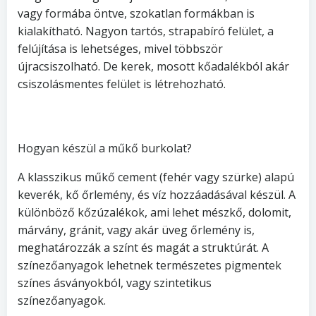
vagy formába öntve, szokatlan formákban is
kialakítható. Nagyon tartós, strapabíró felület, a
felújítása is lehetséges, mivel többször
újracsiszolható. De kerek, mosott kőadalékból akár
csiszolásmentes felület is létrehozható.
Hogyan készül a műkő burkolat?
A klasszikus műkő cement (fehér vagy szürke) alapú
keverék, kő őrlemény, és víz hozzáadásával készül. A
különböző kőzúzalékok, ami lehet mészkő, dolomit,
márvány, gránit, vagy akár üveg őrlemény is,
meghatározzák a színt és magát a struktúrát. A
színezőanyagok lehetnek természetes pigmentek
színes ásványokból, vagy szintetikus
színezőanyagok.