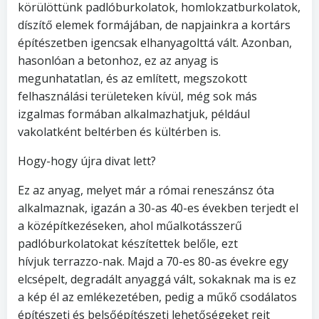
körülöttünk padlóburkolatok, homlokzatburkolatok,
díszítő elemek formájában, de napjainkra a kortárs
építészetben igencsak elhanyagolttá vált. Azonban,
hasonlóan a betonhoz, ez az anyag is
megunhatatlan, és az említett, megszokott
felhasználási területeken kívül, még sok más
izgalmas formában alkalmazhatjuk, például
vakolatként beltérben és kültérben is.
Hogy-hogy újra divat lett?
Ez az anyag, melyet már a római reneszánsz óta
alkalmaznak, igazán a 30-as 40-es években terjedt el
a középítkezéseken, ahol műalkotásszerű
padlóburkolatokat készítettek belőle, ezt
hívjuk terrazzo-nak. Majd a 70-es 80-as évekre egy
elcsépelt, degradált anyaggá vált, sokaknak ma is ez
a kép él az emlékezetében, pedig a műkő csodálatos
építészeti és belsőépítészeti lehetőségeket rejt