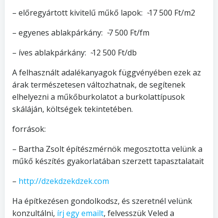
– előregyártott kivitelű műkő lapok: ̴17 500 Ft/m2
– egyenes ablakpárkány: ̴7 500 Ft/fm
– íves ablakpárkány: ̴12 500 Ft/db
A felhasznált adalékanyagok függvényében ezek az
árak természetesen változhatnak, de segítenek
elhelyezni a műkőburkolatot a burkolattípusok
skáláján, költségek tekintetében.
források:
– Bartha Zsolt építészmérnök megosztotta velünk a
műkő készítés gyakorlatában szerzett tapasztalatait
–
http://dzekdzekdzek.com
Ha építkezésen gondolkodsz, és szeretnél velünk
konzultálni,
írj egy emailt
, felvesszük Veled a