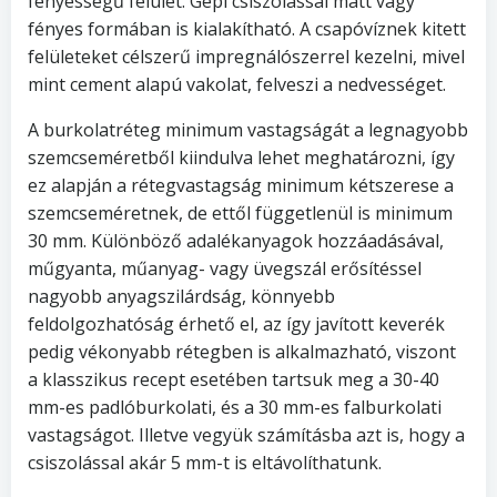
fényességű felület. Gépi csiszolással matt vagy
fényes formában is kialakítható. A csapóvíznek kitett
felületeket célszerű impregnálószerrel kezelni, mivel
mint cement alapú vakolat, felveszi a nedvességet.
A burkolatréteg minimum vastagságát a legnagyobb
szemcseméretből kiindulva lehet meghatározni, így
ez alapján a rétegvastagság minimum kétszerese a
szemcseméretnek, de ettől függetlenül is minimum
30 mm. Különböző adalékanyagok hozzáadásával,
műgyanta, műanyag- vagy üvegszál erősítéssel
nagyobb anyagszilárdság, könnyebb
feldolgozhatóság érhető el, az így javított keverék
pedig vékonyabb rétegben is alkalmazható, viszont
a klasszikus recept esetében tartsuk meg a 30-40
mm-es padlóburkolati, és a 30 mm-es falburkolati
vastagságot. Illetve vegyük számításba azt is, hogy a
csiszolással akár 5 mm-t is eltávolíthatunk.