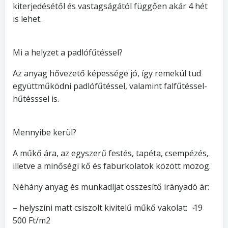
kiterjedésétől és vastagságától függően akár 4 hét
is lehet.
Mi a helyzet a padlófűtéssel?
Az anyag hővezető képessége jó, így remekül tud
együttműködni padlófűtéssel, valamint falfűtéssel-
hűtésssel is.
Mennyibe kerül?
A műkő ára, az egyszerű festés, tapéta, csempézés,
illetve a minőségi kő és faburkolatok között mozog.
Néhány anyag és munkadíjat összesítő irányadó ár:
– helyszíni matt csiszolt kivitelű műkő vakolat: ̴19
500 Ft/m2