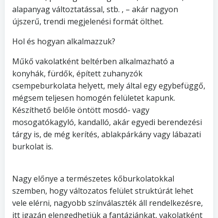
alapanyag változtatással, stb. , – akár nagyon
újszerű, trendi megjelenési formát ölthet.
Hol és hogyan alkalmazzuk?
Műkő vakolatként beltérben alkalmazható a
konyhák, fürdők, épített zuhanyzók
csempeburkolata helyett, mely által egy egybefüggő,
mégsem teljesen homogén felületet kapunk.
Készíthető belőle öntött mosdó- vagy
mosogatókagyló, kandalló, akár egyedi berendezési
tárgy is, de még kerítés, ablakpárkány vagy lábazati
burkolat is.
Nagy előnye a természetes kőburkolatokkal
szemben, hogy változatos felület struktúrát lehet
vele elérni, nagyobb színválaszték áll rendelkezésre,
itt igazán elengedhetjük a fantáziánkat, vakolatként