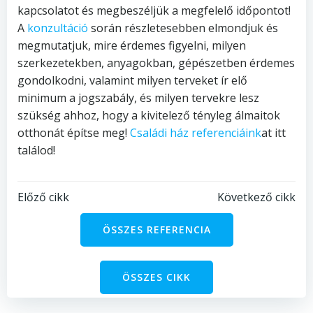
kapcsolatot és megbeszéljük a megfelelő időpontot!
A
konzultáció
során részletesebben elmondjuk és
megmutatjuk, mire érdemes figyelni, milyen
szerkezetekben, anyagokban, gépészetben érdemes
gondolkodni, valamint milyen terveket ír elő
minimum a jogszabály, és milyen tervekre lesz
szükség ahhoz, hogy a kivitelező tényleg álmaitok
otthonát építse meg!
Családi ház referenciáink
at itt
találod!
Bejegyzés
Bejegyzés
Előző cikk
Következő cikk
navigáció
navigáció
ÖSSZES REFERENCIA
ÖSSZES CIKK