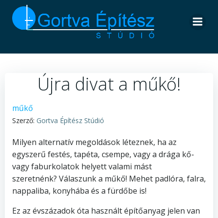
Skip
to
content
Újra divat a műkő!
műkő
Szerző:
Gortva Építész Stúdió
Milyen alternatív megoldások léteznek, ha az
egyszerű festés, tapéta, csempe, vagy a drága kő-
vagy faburkolatok helyett valami mást
szeretnénk? Válaszunk a műkő! Mehet padlóra, falra,
nappaliba, konyhába és a fürdőbe is!
Ez az évszázadok óta használt építőanyag jelen van