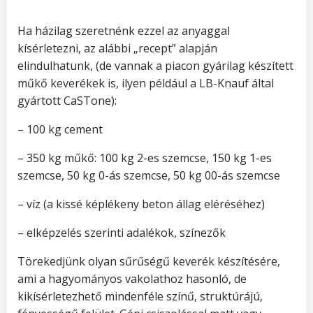
Ha házilag szeretnénk ezzel az anyaggal
kísérletezni, az alábbi „recept” alapján
elindulhatunk, (de vannak a piacon gyárilag készített
műkő keverékek is, ilyen például a LB-Knauf által
gyártott CaSTone):
– 100 kg cement
– 350 kg műkő: 100 kg 2-es szemcse, 150 kg 1-es
szemcse, 50 kg 0-ás szemcse, 50 kg 00-ás szemcse
– víz (a kissé képlékeny beton állag eléréséhez)
– elképzelés szerinti adalékok, színezők
Törekedjünk olyan sűrűségű keverék készítésére,
ami a hagyományos vakolathoz hasonló, de
kikísérletezhető mindenféle színű, struktúrájú,