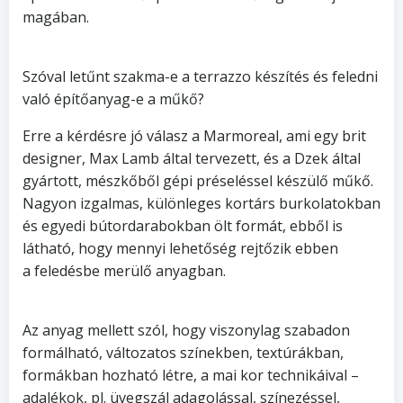
magában.
Szóval letűnt szakma-e a terrazzo készítés és feledni
való építőanyag-e a műkő?
Erre a kérdésre jó válasz a Marmoreal, ami egy brit
designer, Max Lamb által tervezett, és a Dzek által
gyártott, mészkőből gépi préseléssel készülő műkő.
Nagyon izgalmas, különleges kortárs burkolatokban
és egyedi bútordarabokban ölt formát, ebből is
látható, hogy mennyi lehetőség rejtőzik ebben
a feledésbe merülő anyagban.
Az anyag mellett szól, hogy viszonylag szabadon
formálható, változatos színekben, textúrákban,
formákban hozható létre, a mai kor technikáival –
adalékok, pl. üvegszál adagolással, színezéssel,