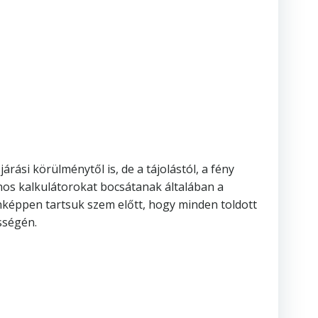
rási körülménytől is, de a tájolástól, a fény
nos kalkulátorokat bocsátanak általában a
képpen tartsuk szem előtt, hogy minden toldott
sségén.