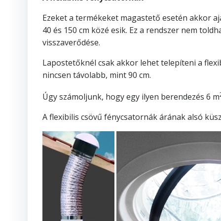
Ezeket a termékeket magastető esetén akkor aján
40 és 150 cm közé esik. Ez a rendszer nem toldhat
visszaverődése.
Lapostetőknél csak akkor lehet telepíteni a fle
nincsen távolabb, mint 90 cm.
Úgy számoljunk, hogy egy ilyen berendezés 6 m
A flexibilis csövű fénycsatornák árának alsó küsz