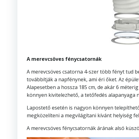
A merevcsöves fénycsatornák
A merevcsöves csatorna 4-szer több fényt tud be
továbbítják a napfénynek, ami éri őket. Az épüle
Alapesetben a hossza 185 cm, de akár 6 méterig 
könnyen kivitelezhető, a tetőfedés alapanyaga nin
Lapostető esetén is nagyon könnyen telepíthető 
megközelíteni a megvilágítani kívánt helyiség fe
A merevcsöves fénycsatornák árának alsó küszöb