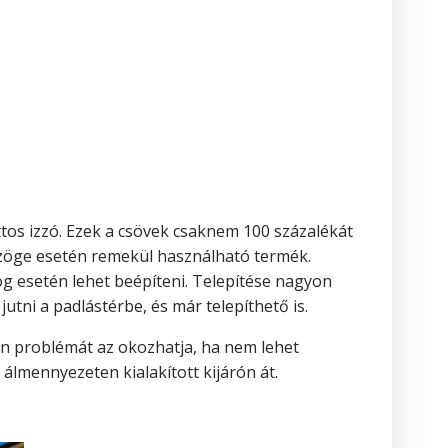
ttos izzó. Ezek a csövek csaknem 100 százalékát
ásszöge esetén remekül használható termék.
ög esetén lehet beépíteni. Telepítése nagyon
utni a padlástérbe, és már telepíthető is.
len problémát az okozhatja, ha nem lehet
 álmennyezeten kialakított kijárón át.