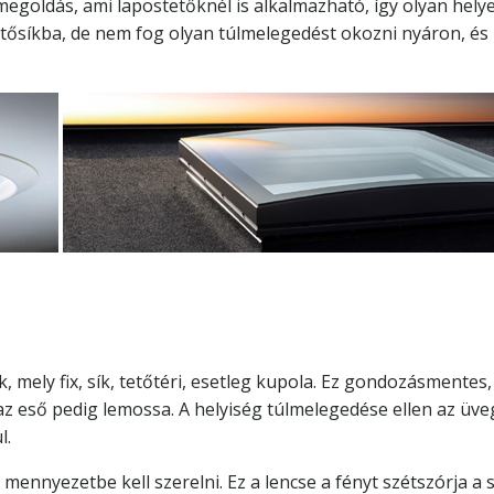
megoldás, ami lapostetőknél is alkalmazható, így olyan helye
etősíkba, de nem fog olyan túlmelegedést okozni nyáron, és 
 mely fix, sík, tetőtéri, esetleg kupola. Ez gondozásmentes, e
z eső pedig lemossa. A helyiség túlmelegedése ellen az üve
l.
 a mennyezetbe kell szerelni. Ez a lencse a fényt szétszórja