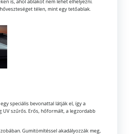
ken is, ahol ablakot nem lehet elhelyezni.
hőveszteséget télen, mint egy tetőablak.
gy speciális bevonattal látják el, így a
g UV szűrős. Erős, hőformált, a legzordabb
 a szobában. Gumitömítéssel akadályozzák meg,