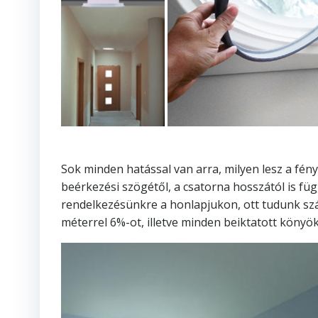
Sok minden hatással van arra, milyen lesz a fény
beérkezési szögétől, a csatorna hosszától is f
rendelkezésünkre a honlapjukon, ott tudunk sz
méterrel 6%-ot, illetve minden beiktatott köny