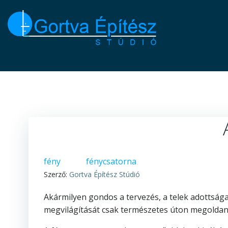
Skip
to
content
fény
fénycsatorna
Szerző:
Gortva Építész Stúdió
Akármilyen gondos a tervezés, a telek adottsága
megvilágítását csak természetes úton megoldani