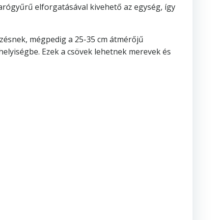
karógyűrű elforgatásával kivehető az egység, így
dezésnek, mégpedig a 25-35 cm átmérőjű
 helyiségbe. Ezek a csövek lehetnek merevek és