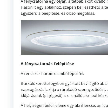
A fénycsatorna egy olyan, a tetőablakot kiváltó 
Hasonlít egy ablakhoz, szépen beilleszthető a t
Egyszerű a beépítése, és olcsó megoldás.
A fénycsatornák felépítése
A rendszer három elemből épül fel.
Burkolókerettel egyben gyártott bevilágító ablak,
napsugárzás lazítja a rárakódó szennyeződést, a
időjárásnak (pl. jégeső) is ellenálló akrilból készü
A helyiségen belüli eleme egy akril lencse, amit