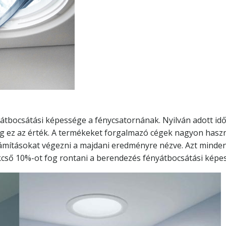
átbocsátási képessége a fénycsatornának. Nyilván adott időjá
ügg ez az érték. A termékeket forgalmazó cégek nagyon hasz
ámításokat végezni a majdani eredményre nézve. Azt minden
ökcső 10%-ot fog rontani a berendezés fényátbocsátási képe