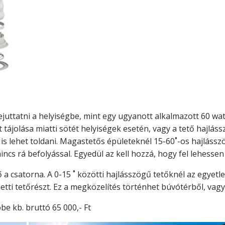
juttatni a helyiségbe, mint egy ugyanott alkalmazott 60 wa
t tájolása miatti sötét helyiségek esetén, vagy a tető hajl
is lehet toldani. Magastetős épületeknél 15-60˚-os hajlássz
cs rá befolyással. Egyedül az kell hozzá, hogy fel lehessen j
a csatorna. A 0-15 ˚ közötti hajlásszögű tetőknél az egyet
letti tetőrészt. Ez a megközelítés történhet búvótérből, vagy
e kb. bruttó 65 000,- Ft