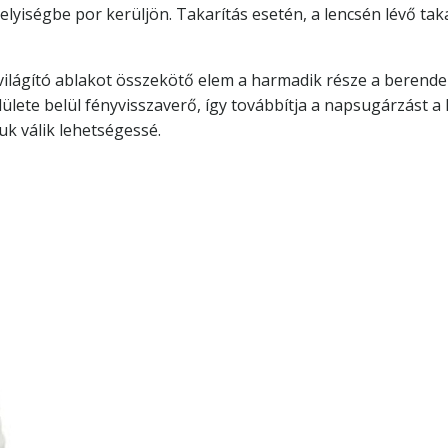
elyiségbe por kerüljön. Takarítás esetén, a lencsén lévő ta
 bevilágító ablakot összekötő elem a harmadik része a beren
lülete belül fényvisszaverő, így továbbítja a napsugárzást a
suk válik lehetségessé.