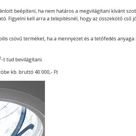
lott beépíteni, ha nem határos a megvilágítani kívánt szoba
ó. Figyelni kell arra a telepítésnél, hogy az összekötő cső jó
xibilis csövű terméket, ha a mennyezet és a tetőfedés anyag
2
-t tud bevilágítani.
öbe kb. bruttó 40 000,- Ft