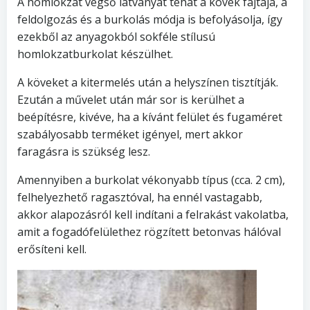
A homlokzat végső látványát tehát a kövek fajtája, a
feldolgozás és a burkolás módja is befolyásolja, így
ezekből az anyagokból sokféle stílusú
homlokzatburkolat készülhet.
A köveket a kitermelés után a helyszínen tisztítják.
Ezután a művelet után már sor is kerülhet a
beépítésre, kivéve, ha a kívánt felület és fugaméret
szabályosabb terméket igényel, mert akkor
faragásra is szükség lesz.
Amennyiben a burkolat vékonyabb típus (cca. 2 cm),
felhelyezhető ragasztóval, ha ennél vastagabb,
akkor alapozásról kell indítani a felrakást vakolatba,
amit a fogadófelülethez rögzített betonvas hálóval
erősíteni kell.