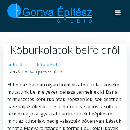
Skip
to
content
Kőburkolatok belföldről
belföld
kőburkolat
Szerző:
Gortva Építész Stúdió
Ebben az írásban olyan homlokzatburkolati köveket
mutatunk be, melyeket idehaza termelnek ki. Bár a
természetes kőburkolatok népszerűek, sok esetben
használjuk őket kül- és beltéren is, sajnos a külföldi
termékek jóval gyakrabban kerülnek beépítésre,
mint az itthoniak, pedig választék bőven van. Lássuk
tehát a Magyarországon kitermelt burkolati kövek