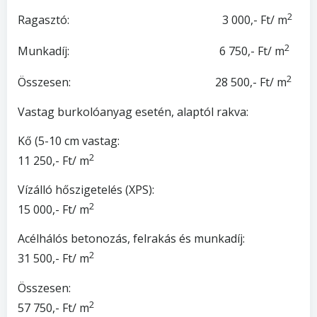
2
Ragasztó: 3 000,- Ft/ m
2
Munkadíj: 6 750,- Ft/ m
2
Összesen: 28 500,- Ft/ m
Vastag burkolóanyag esetén, alaptól rakva:
Kő (5-10 cm vastag:
2
11 250,- Ft/ m
Vízálló hőszigetelés (XPS):
2
15 000,- Ft/ m
Acélhálós betonozás, felrakás és munkadíj:
2
31 500,- Ft/ m
Összesen:
2
57 750,- Ft/ m