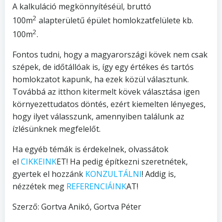
A kalkuláció megkönnyítéséül, bruttó
2
100m
alapterületű épület homlokzatfelülete kb.
2
100m
.
Fontos tudni, hogy a magyarországi kövek nem csak
szépek, de időtállóak is, így egy értékes és tartós
homlokzatot kapunk, ha ezek közül választunk.
Továbbá az itthon kitermelt kövek választása igen
környezettudatos döntés, ezért kiemelten lényeges,
hogy ilyet válasszunk, amennyiben találunk az
ízlésünknek megfelelőt.
Ha egyéb témák is érdekelnek, olvassátok
el
CIKKEINK
ET! Ha pedig építkezni szeretnétek,
gyertek el hozzánk
KONZULTÁLNI
! Addig is,
nézzétek meg
REFERENCIÁINK
AT!
Szerző: Gortva Anikó, Gortva Péter