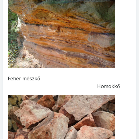
Fehér mészkő
Homokkő