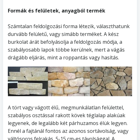
Formák és felületek, anyagból termék
Számtalan feldolgozási forma létezik, választhatunk
durvább felületű, vagy simább terméket. A kész
burkolat árát befolyásolja a feldolgozás módja, a
szabályosabb lapok többe kerülnek, mert a vágás
drágább eljárás, mint a roppantás vagy hasítás.
A tört vagy vágott élű, megmunkálatlan felülettel,
szabályos osztással rakott kövek téglalap alakúak
legyenek, de legalább két párhuzamos élük legyen.
Ennél a fajtánál fontos az azonos sortávolság, vagy
váltósoros felrakás, 5-15 cm-es távolsággal. A