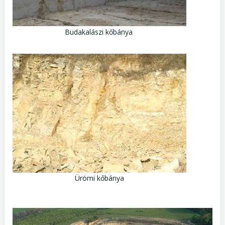
Budakalászi kőbánya
Ürömi kőbánya