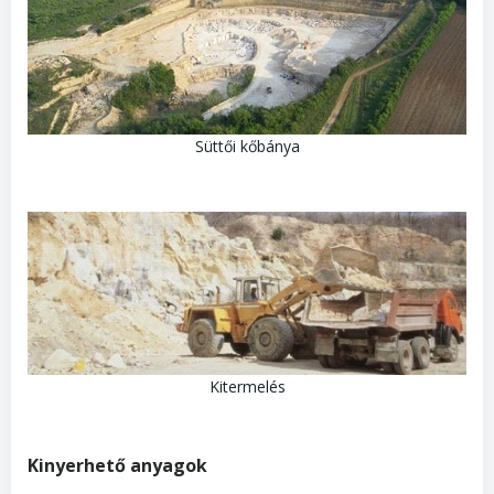
Süttői kőbánya
Kitermelés
Kinyerhető anyagok