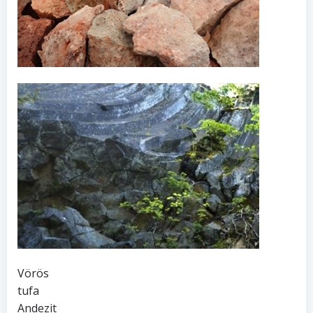
Vörös
tufa
Andezit