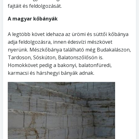
fajtáit és feldolgozását.
A magyar kőbányák
A legtöbb követ idehaza az ürömi és süttői kőbánya
adja feldolgozásra, innen édesvízi mészkövet
nyerünk. Mészkőbánya található még Budakalászon,
Tardoson, Sóskúton, Balatonszőlősön is.
Homokkövet pedig a bakonyi, balatonfüredi,
karmacsi és hárshegyi bányák adnak.