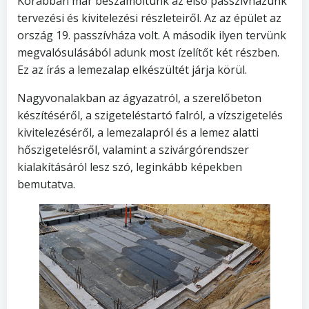
Korábban már beszámoltunk az első passzívházunk
tervezési és kivitelezési részleteiről. Az az épület az
ország 19. passzívháza volt. A második ilyen tervünk
megvalósulásából adunk most ízelítőt két részben.
Ez az írás a lemezalap elkészültét járja körül.
Nagyvonalakban az ágyazatról, a szerelőbeton
készítéséről, a szigeteléstartó falról, a vízszigetelés
kivitelezéséről, a lemezalapról és a lemez alatti
hőszigetelésről, valamint a szivárgórendszer
kialakításáról lesz szó, leginkább képekben
bemutatva.