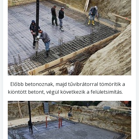
Előbb betonoznak, majd tűvibrátorral tömörítik a
kiöntött betont, végül következik a felületsimítás.