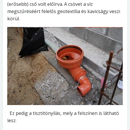
(erősebb) cső volt előírva. A csövet a víz
megszűréséért felelős geotextília és kavicságy veszi
körül.
Ez pedig a tisztítónyílás, mely a felszínen is látható
lesz.