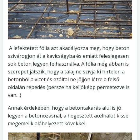
A lefektetett fólia azt akadályozza meg, hogy beton
szivárogjon át a kavicságyba és emiatt feleslegesen
sok beton legyen felhasználva. A fólia még abban is
szerepet játszik, hogy a talaj ne szívja ki hirtelen a
betonból a vizet és ezáltal ne jöjjön létre a felső
oldalán repedés (persze ha kellőképp permetezve is
van…)
Annak érdekében, hogy a betontakarás alul is jó
legyen a betonozásnál, a hegesztett acélhálót kissé
megemelik aláhelyezett kövekkel.