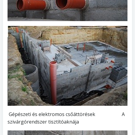
Gépészeti és elektromos csőáttörések A
szivárgórendszer tisztítóaknája