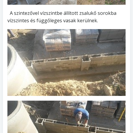
A szintezővel vízszintbe állított zsalukő sorokba
vízszintes és függőleges vasak kerülnek.