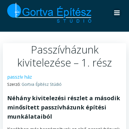
Skip
to
content
Passzívházunk
kivitelezése – 1. rész
passzív ház
Szerző:
Gortva Építész Stúdió
Néhány kivitelezési részlet a második
minősített passzívházunk építési
munkálataiból