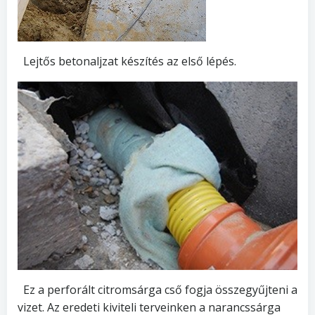
Lejtős betonaljzat készítés az első lépés.
Ez a perforált citromsárga cső fogja összegyűjteni a
vizet. Az eredeti kiviteli terveinken a narancssárga