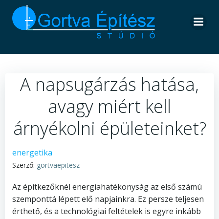
Skip
to
content
A napsugárzás hatása,
avagy miért kell
árnyékolni épületeinket?
energetika
Szerző:
gortvaepitesz
Az építkezőknél energiahatékonyság az első számú
szemponttá lépett elő napjainkra. Ez persze teljesen
érthető, és a technológiai feltételek is egyre inkább