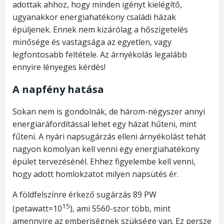
adottak ahhoz, hogy minden igényt kielégítő,
ugyanakkor energiahatékony családi házak
épüljenek. Ennek nem kizárólag a hőszigetelés
minősége és vastagsága az egyetlen, vagy
legfontosabb feltétele. Az árnyékolás legalább
ennyire lényeges kérdés!
A napfény hatása
Sokan nem is gondolnák, de három-négyszer annyi
energiaráfordítással lehet egy házat hűteni, mint
fűteni. A nyári napsugárzás elleni árnyékolást tehát
nagyon komolyan kell venni egy energiahatékony
épület tervezésénél. Ehhez figyelembe kell venni,
hogy adott homlokzatot milyen napsütés ér.
A földfelszínre érkező sugárzás 89 PW
15
(petawatt=10
), ami 5560-szor több, mint
amennyire az emberiségnek szüksége van. Ez persze