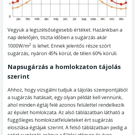
Vegyük a legszélsőségesebb értéket. Hazánkban a
nap delelőjén, tiszta időben a sugárzás akár
2
1000W/m
is lehet. Ennek jelentős része szórt
sugárzás, nyáron 45% körül, de télen 60% körüli.
Napsugárzás a homlokzaton tájolás
szerint
Ahhoz, hogy vizsgálni tudjuk a tájolás szempontjából
a sugárzás hatásait, egy olyan példát kell vennünk,
ahol minden égtáj felé azonos felülettel rendelkezik
az épület homlokzata. Az alsó táblázatban látható a
függőleges homlokzatfelületeket ért sugárzás
eloszlása égtájak szerint. A felső táblázatban pedig a