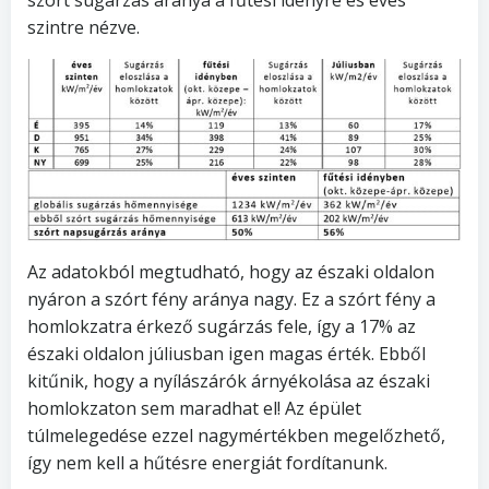
szórt sugárzás aránya a fűtési idényre és éves
szintre nézve.
Az adatokból megtudható, hogy az északi oldalon
nyáron a szórt fény aránya nagy. Ez a szórt fény a
homlokzatra érkező sugárzás fele, így a 17% az
északi oldalon júliusban igen magas érték. Ebből
kitűnik, hogy a nyílászárók árnyékolása az északi
homlokzaton sem maradhat el! Az épület
túlmelegedése ezzel nagymértékben megelőzhető,
így nem kell a hűtésre energiát fordítanunk.