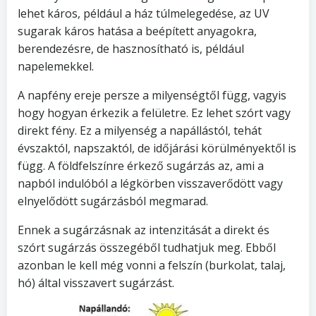
lehet káros, például a ház túlmelegedése, az UV
sugarak káros hatása a beépített anyagokra,
berendezésre, de hasznosítható is, például
napelemekkel.
A napfény ereje persze a milyenségtől függ, vagyis
hogy hogyan érkezik a felületre. Ez lehet szórt vagy
direkt fény. Ez a milyenség a napállástól, tehát
évszaktól, napszaktól, de időjárási körülményektől is
függ. A földfelszínre érkező sugárzás az, ami a
napból indulóból a légkörben visszaverődött vagy
elnyelődött sugárzásból megmarad.
Ennek a sugárzásnak az intenzitását a direkt és
szórt sugárzás összegéből tudhatjuk meg. Ebből
azonban le kell még vonni a felszín (burkolat, talaj,
hó) által visszavert sugárzást.