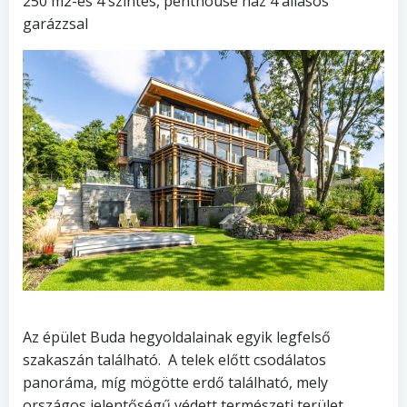
250 m2-es 4 szintes, penthouse ház 4 állásos
garázzsal
Az épület Buda hegyoldalainak egyik legfelső
szakaszán található. A telek előtt csodálatos
panoráma, míg mögötte erdő található, mely
országos jelentőségű védett természeti terület.