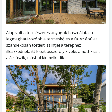
Alap volt a természetes anyagok használata, a
legmeghatározóbb a terméskő és a fa. Az épület
szándékosan tördelt, szintjei a terephez
illeszkednek, itt kicsit összefolyik vele, amott kicsit
alácsúszik, máshol kiemelkedik.