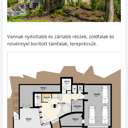
Vannak nyitottabb és zártabb részek, zöldfalak és
növénnyel borított támfalak, tereprézsűk.