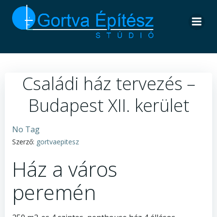
Skip
to
content
Családi ház tervezés –
Budapest XII. kerület
No Tag
Szerző:
gortvaepitesz
Ház a város
peremén