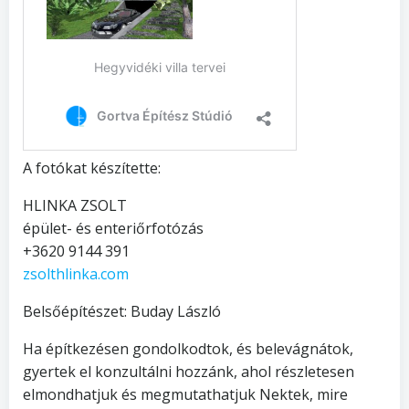
A fotókat készítette:
HLINKA ZSOLT
épület- és enteriőrfotózás
+3620 9144 391
zsolthlinka.com
Belsőépítészet: Buday László
Ha építkezésen gondolkodtok, és belevágnátok,
gyertek el konzultálni hozzánk, ahol részletesen
elmondhatjuk és megmutathatjuk Nektek, mire