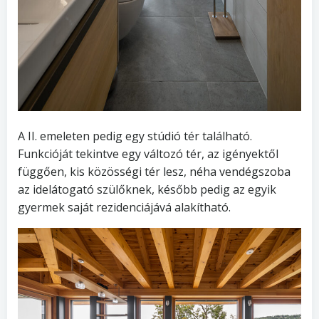
A II. emeleten pedig egy stúdió tér található.
Funkcióját tekintve egy változó tér, az igényektől
függően, kis közösségi tér lesz, néha vendégszoba
az idelátogató szülőknek, később pedig az egyik
gyermek saját rezidenciájává alakítható.