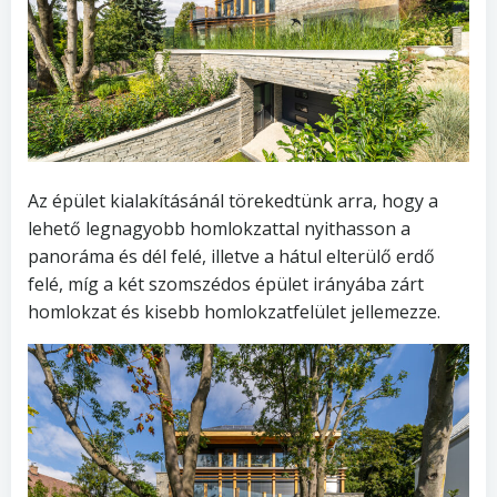
Az épület kialakításánál törekedtünk arra, hogy a
lehető legnagyobb homlokzattal nyithasson a
panoráma és dél felé, illetve a hátul elterülő erdő
felé, míg a két szomszédos épület irányába zárt
homlokzat és kisebb homlokzatfelület jellemezze.