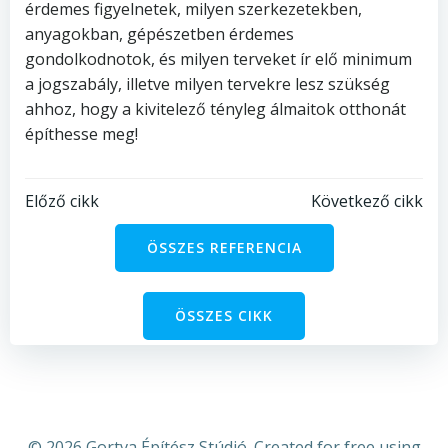
érdemes figyelnetek, milyen szerkezetekben,
anyagokban, gépészetben érdemes
gondolkodnotok, és milyen terveket ír elő minimum
a jogszabály, illetve milyen tervekre lesz szükség
ahhoz, hogy a kivitelező tényleg álmaitok otthonát
építhesse meg!
Bejegyzés
Bejegyzés
Előző cikk
Következő cikk
navigáció
navigáció
ÖSSZES REFERENCIA
ÖSSZES CIKK
© 2026 Gortva Építész Stúdió. Created for free using