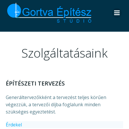
Skip
to
content
Szolgáltatásaink
ÉPÍTÉSZETI TERVEZÉS
Generáltervezőkként a tervezést teljes körűen
végezzük, a tervezői díjba foglalunk minden
szükséges egyeztetést.
Érdekel