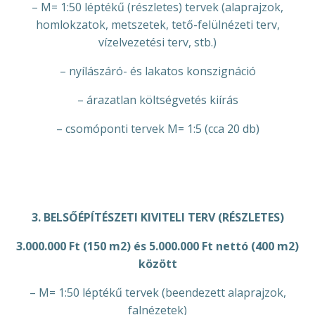
– M= 1:50 léptékű (részletes) tervek (alaprajzok,
homlokzatok, metszetek, tető-felülnézeti terv,
vízelvezetési terv, stb.)
– nyílászáró- és lakatos konszignáció
– árazatlan költségvetés kiírás
– csomóponti tervek M= 1:5 (cca 20 db)
3. BELSŐÉPÍTÉSZETI KIVITELI TERV (RÉSZLETES)
3.000.000 Ft (150 m2) és 5.000.000 Ft nettó (400 m2)
között
– M= 1:50 léptékű tervek (beendezett alaprajzok,
falnézetek)