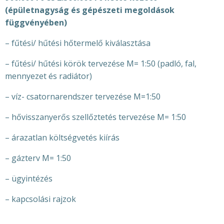
(épületnagyság és gépészeti megoldások
függvényében)
– fűtési/ hűtési hőtermelő kiválasztása
– fűtési/ hűtési körök tervezése M= 1:50 (padló, fal,
mennyezet és radiátor)
– víz- csatornarendszer tervezése M=1:50
– hővisszanyerős szellőztetés tervezése M= 1:50
– árazatlan költségvetés kiírás
– gázterv M= 1:50
– ügyintézés
– kapcsolási rajzok