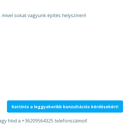
 mivel sokat vagyunk építés helyszínen!
Kattints a leggyakoribb konzultációs kérdésekért!
vagy hívd a +36209564325 telefonszámot!