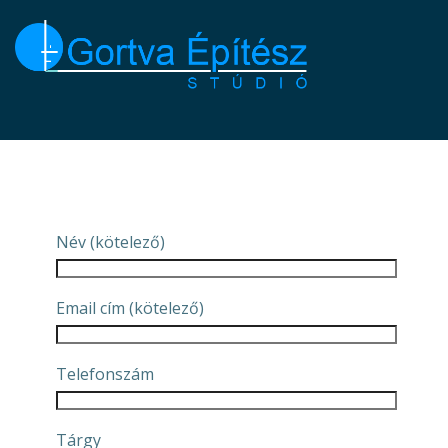
Skip
to
content
Név (kötelező)
Email cím (kötelező)
Telefonszám
Tárgy