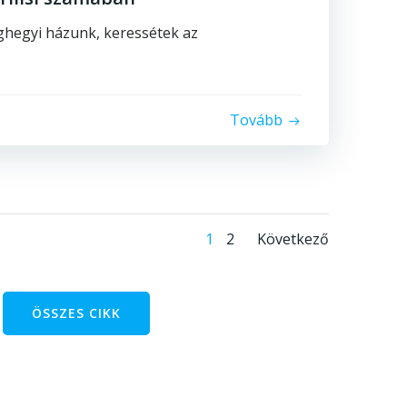
aghegyi házunk, keressétek az
Tovább
Posts
Posts
Page
Page
1
2
Következő
navigation
navigati
ÖSSZES CIKK