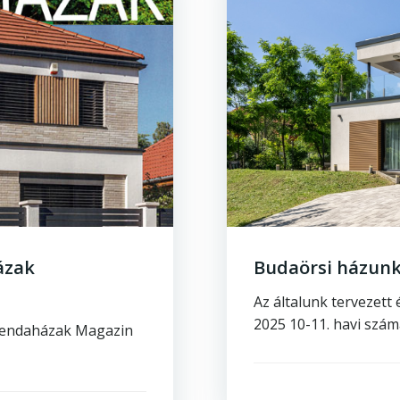
ázak
Budaörsi házun
Az általunk tervezet
2025 10-11. havi szá
erendaházak Magazin