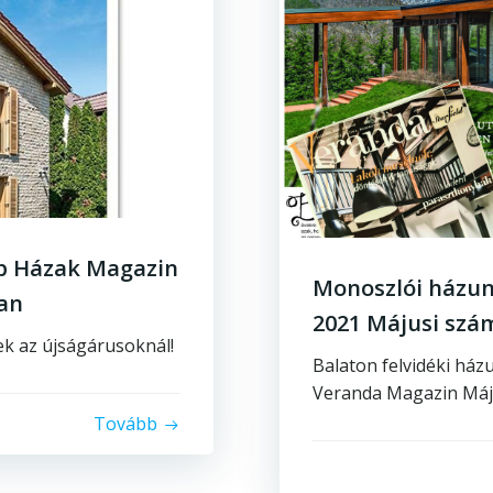
ép Házak Magazin
Monoszlói házun
an
2021 Májusi sz
ek az újságárusoknál!
Balaton felvidéki ház
Veranda Magazin Máj
Tovább