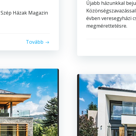
Újabb házunkkal beju
Közönségszavazással i
 a Szép Házak Magazin
évben veresegyházi cs
megmérettetésre.
Tovább