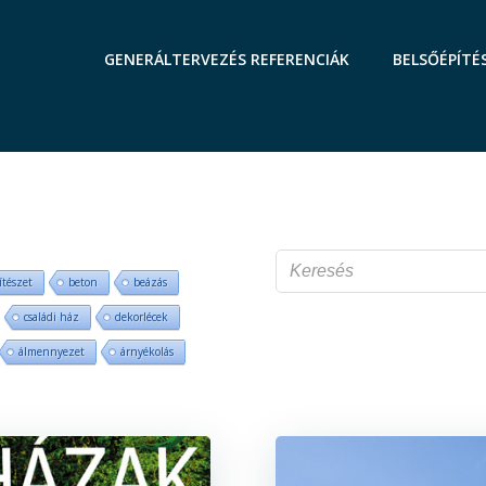
GENERÁLTERVEZÉS REFERENCIÁK
BELSŐÉPÍTÉ
ítészet
beton
beázás
családi ház
dekorlécek
álmennyezet
árnyékolás