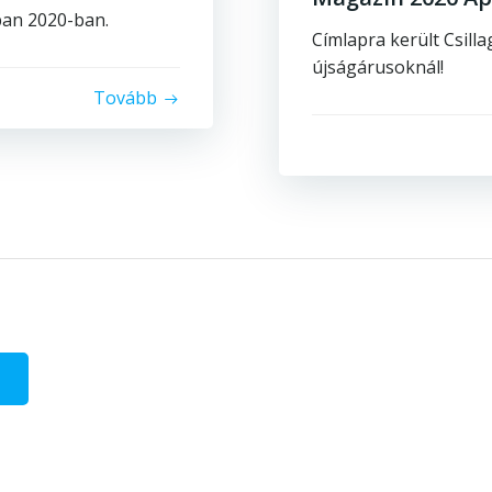
ban 2020-ban.
Címlapra került Csill
újságárusoknál!
Tovább