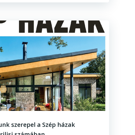
unk szerepel a Szép házak
rilisi számában