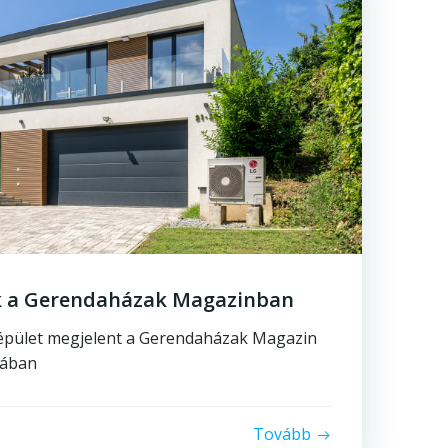
k a Gerendaházak Magazinban
t épület megjelent a Gerendaházak Magazin
mában
Tovább