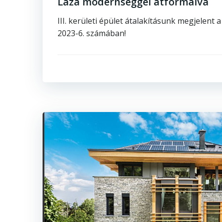
Laza modernséggel átformálva
III. kerületi épület átalakításunk megjelent
2023-6. számában!