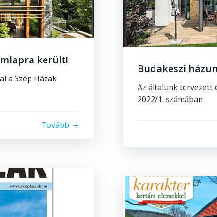
mlapra került!
Budakeszi házu
kal a Szép Házak
Az általunk tervezett
2022/1. számában
Tovább