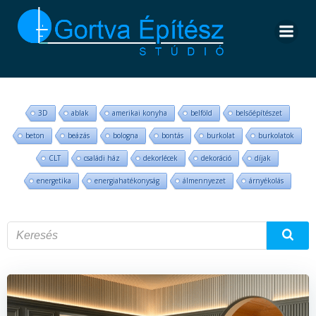
Skip
to
content
3D
ablak
amerikai konyha
belföld
belsőépítészet
beton
beázás
bologna
bontás
burkolat
burkolatok
CLT
családi ház
dekorlécek
dekoráció
díjak
energetika
energiahatékonyság
álmennyezet
árnyékolás