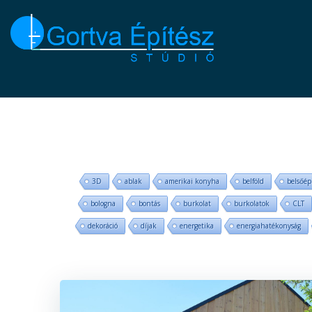
Skip
to
content
3D
ablak
amerikai konyha
belföld
belsőép
bologna
bontás
burkolat
burkolatok
CLT
dekoráció
díjak
energetika
energiahatékonyság