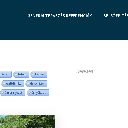
GENERÁLTERVEZÉS REFERENCIÁK
BELSŐÉPÍTÉ
ítészet
beton
beázás
családi ház
dekorlécek
álmennyezet
árnyékolás