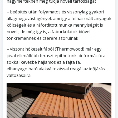
nagymértékben meg tudja növeli tartósságát
– beépítés után folyamatos és viszonylag gyakori
állagmegóvást igényel, ami így a felhasznált anyagok
költségeit és a ráfordított munka mennyiségét is
növeli, de még így is, a faburkolatok idővel
tönkremennek és cserére szorulnak
– viszont hőkezelt fából (Thermowood) már egy
jóval ellenállóbb teraszt építhetünk, deformációra
sokkal kevésbé hajlamos ez a fajta fa,
elhanyagolható alakváltozással reagál az időjárás
változásaira