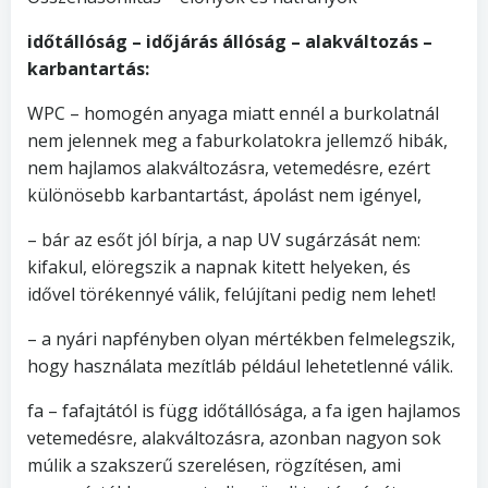
időtállóság – időjárás állóság – alakváltozás –
karbantartás:
WPC – homogén anyaga miatt ennél a burkolatnál
nem jelennek meg a faburkolatokra jellemző hibák,
nem hajlamos alakváltozásra, vetemedésre, ezért
különösebb karbantartást, ápolást nem igényel,
– bár az esőt jól bírja, a nap UV sugárzását nem:
kifakul, elöregszik a napnak kitett helyeken, és
idővel törékennyé válik, felújítani pedig nem lehet!
– a nyári napfényben olyan mértékben felmelegszik,
hogy használata mezítláb például lehetetlenné válik.
fa – fafajtától is függ időtállósága, a fa igen hajlamos
vetemedésre, alakváltozásra, azonban nagyon sok
múlik a szakszerű szerelésen, rögzítésen, ami