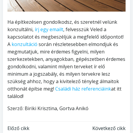
Ha építkezésen gondolkodsz, és szeretnél velünk
konzultálni,
írj egy emailt
, felvesszük Veled a
kapcsolatot és megbeszéljük a megfelelő időpontot!
A
konzultáció
során részletesebben elmondjuk és
megmutatjuk, mire érdemes figyelni, milyen
szerkezetekben, anyagokban, gépészetben érdemes
gondolkodni, valamint milyen terveket ír elő
minimum a jogszabály, és milyen tervekre lesz
szükség ahhoz, hogy a kivitelező tényleg álmaitok
otthonát építse meg!
Családi ház referenciáink
at itt
találod!
Szerző: Biriki Krisztina, Gortva Anikó
Bejegyzés
Bejegyzés
Előző cikk
Következő cikk