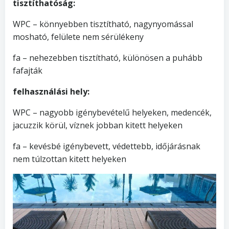
tisztíthatóság:
WPC – könnyebben tisztítható, nagynyomással
mosható, felülete nem sérülékeny
fa – nehezebben tisztítható, különösen a puhább
fafajták
felhasználási hely:
WPC – nagyobb igénybevételű helyeken, medencék,
jacuzzik körül, víznek jobban kitett helyeken
fa – kevésbé igénybevett, védettebb, időjárásnak
nem túlzottan kitett helyeken