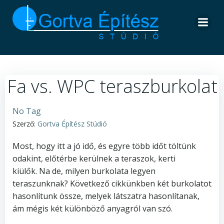
Skip
to
content
Fa vs. WPC teraszburkolat
No Tag
Szerző:
Gortva Építész Stúdió
Most, hogy itt a jó idő, és egyre több időt töltünk
odakint, előtérbe kerülnek a teraszok, kerti
kiülők. Na de, milyen burkolata legyen
teraszunknak? Következő cikkünkben két burkolatot
hasonlítunk össze, melyek látszatra hasonlítanak,
ám mégis két különböző anyagról van szó.