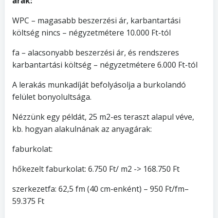
árak:
WPC – magasabb beszerzési ár, karbantartási
költség nincs – négyzetmétere 10.000 Ft-tól
fa – alacsonyabb beszerzési ár, és rendszeres
karbantartási költség – négyzetmétere 6.000 Ft-tól
A lerakás munkadíját befolyásolja a burkolandó
felület bonyolultsága.
Nézzünk egy példát, 25 m2-es teraszt alapul véve,
kb. hogyan alakulnának az anyagárak:
faburkolat:
hőkezelt faburkolat: 6.750 Ft/ m2 -> 168.750 Ft
szerkezetfa: 62,5 fm (40 cm-enként) – 950 Ft/fm–
59.375 Ft