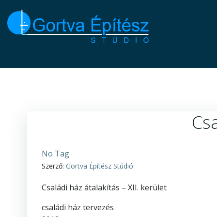
Skip
to
content
Csa
No Tag
Szerző:
Gortva Építész Stúdió
Családi ház átalakítás – XII. kerület
családi ház tervezés