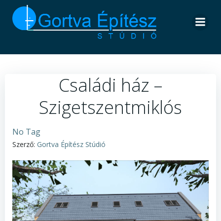
Skip
to
content
Családi ház –
Szigetszentmiklós
No Tag
Szerző:
Gortva Építész Stúdió