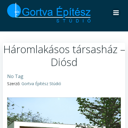
Skip
to
content
Háromlakásos társasház –
Diósd
No Tag
Szerző:
Gortva Építész Stúdió