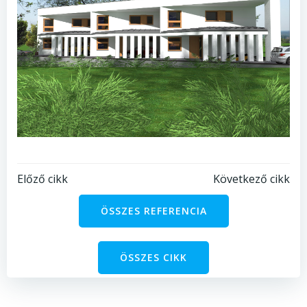
Bejegyzés
Bejegyzés
Előző cikk
Következő cikk
navigáció
navigáció
ÖSSZES REFERENCIA
ÖSSZES CIKK