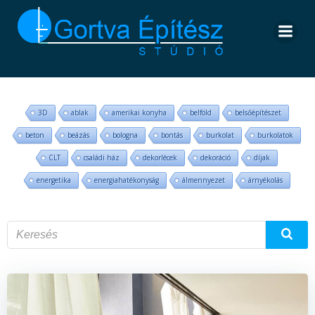
Skip
to
content
3D
ablak
amerikai konyha
belföld
belsőépítészet
beton
beázás
bologna
bontás
burkolat
burkolatok
CLT
családi ház
dekorlécek
dekoráció
díjak
energetika
energiahatékonyság
álmennyezet
árnyékolás