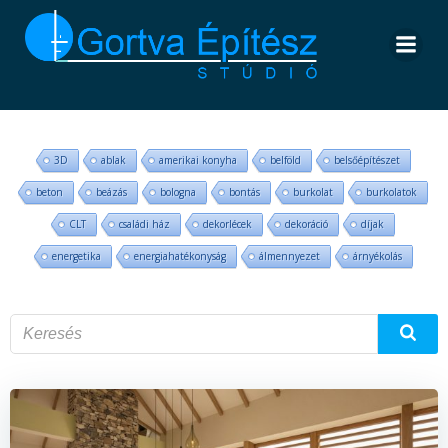
Skip
to
content
3D
ablak
amerikai konyha
belföld
belsőépítészet
beton
beázás
bologna
bontás
burkolat
burkolatok
CLT
családi ház
dekorlécek
dekoráció
díjak
energetika
energiahatékonyság
álmennyezet
árnyékolás