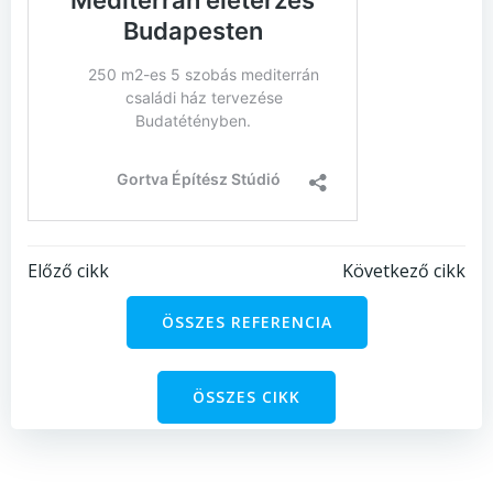
Bejegyzés
Bejegyzés
Előző cikk
Következő cikk
navigáció
navigáció
ÖSSZES REFERENCIA
ÖSSZES CIKK