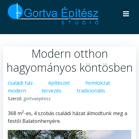
Skip
to
content
Modern otthon
hagyományos köntösben
családi ház
építészet
homlokzat
modern
tervezés
tradicionális
Szerző:
gortvaepitesz
2
368 m
-es, 4 szobás családi házat álmodtunk meg a
festői Balatonhenyére.