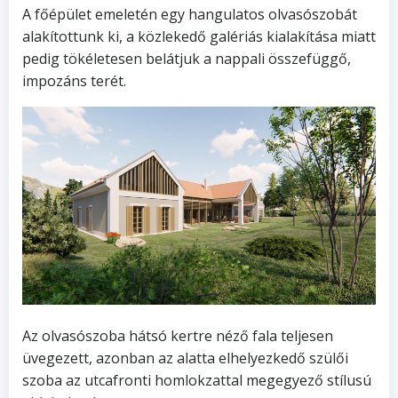
A főépület emeletén egy hangulatos olvasószobát
alakítottunk ki, a közlekedő galériás kialakítása miatt
pedig tökéletesen belátjuk a nappali összefüggő,
impozáns terét.
Az olvasószoba hátsó kertre néző fala teljesen
üvegezett, azonban az alatta elhelyezkedő szülői
szoba az utcafronti homlokzattal megegyező stílusú