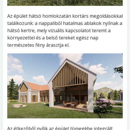
Az épület hátsó homlokzatán kortárs megoldásokkal
találkozunk: a nappaliból hatalmas ablakok nyílnak a
hátsó kertre, mely vizuális kapcsolatot teremt a
környezettel és a belső tereket egész nap
természetes fény árasztja el.
Az étkezőből nyílik az épület tömegébe integrált