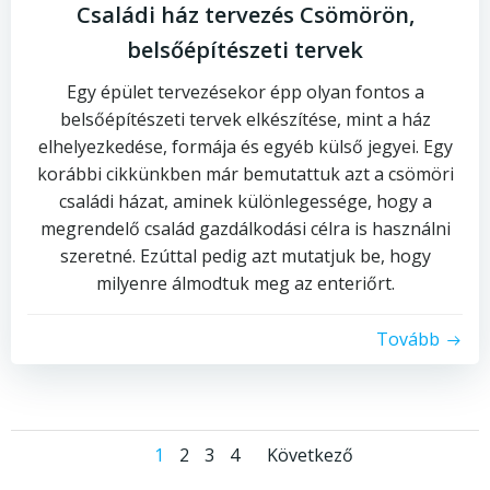
Családi ház tervezés Csömörön,
belsőépítészeti tervek
Egy épület tervezésekor épp olyan fontos a
belsőépítészeti tervek elkészítése, mint a ház
elhelyezkedése, formája és egyéb külső jegyei. Egy
korábbi cikkünkben már bemutattuk azt a csömöri
családi házat, aminek különlegessége, hogy a
megrendelő család gazdálkodási célra is használni
szeretné. Ezúttal pedig azt mutatjuk be, hogy
milyenre álmodtuk meg az enteriőrt.
Tovább
Posts
Posts
Page
Page
Page
Page
1
2
3
4
Következő