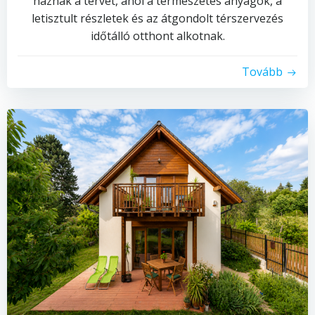
háznak a tervét, ahol a természetes anyagok, a
letisztult részletek és az átgondolt térszervezés
időtálló otthont alkotnak.
Tovább