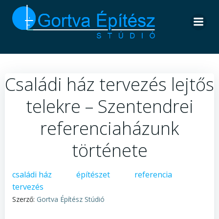
Skip
to
content
Családi ház tervezés lejtős
telekre – Szentendrei
referenciaházunk
története
családi ház
építészet
referencia
tervezés
Szerző:
Gortva Építész Stúdió