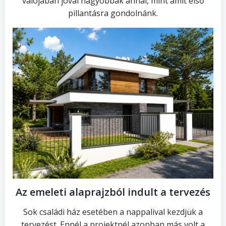
valójában jóval nagyobbak annál, mint amit első
pillantásra gondolnánk.
Az emeleti alaprajzból indult a tervezés
Sok családi ház esetében a nappalival kezdjük a
tervezést. Ennél a projektnél azonban más volt a