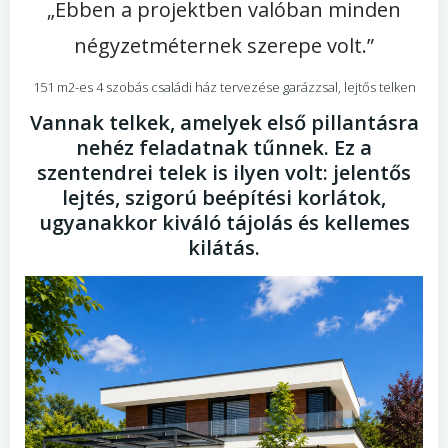
„Ebben a projektben valóban minden
négyzetméternek szerepe volt.”
151 m2-es 4 szobás családi ház tervezése garázzsal, lejtős telken
Vannak telkek, amelyek első pillantásra
nehéz feladatnak tűnnek. Ez a
szentendrei telek is ilyen volt: jelentős
lejtés, szigorú beépítési korlátok,
ugyanakkor kiváló tájolás és kellemes
kilátás.