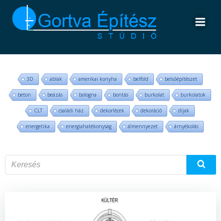
Skip
to
content
3D
ablak
amerikai konyha
belföld
belsőépítészet
beton
beázás
bologna
bontás
burkolat
burkolatok
CLT
családi ház
dekorlécek
dekoráció
díjak
energetika
energiahatékonyság
álmennyezet
árnyékolás