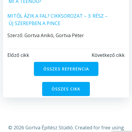
MI A TEENDŐ?
MITŐL ÁZIK A FAL? CIKKSOROZAT – 3. RÉSZ –
ÚJ SZEREPBEN A PINCE
Szerző: Gortva Anikó, Gortva Péter
Bejegyzés
Bejegyzés
Előző cikk
Következő cikk
navigáció
navigáció
ÖSSZES REFERENCIA
ÖSSZES CIKK
© 2026 Gortva Építész Stúdió. Created for free using