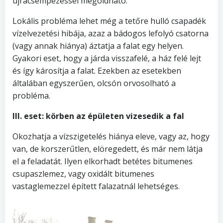
újracsempézéssel megoldható.
Lokális probléma lehet még a tetőre hulló csapadék
vízelvezetési hibája, azaz a bádogos lefolyó csatorna
(vagy annak hiánya) áztatja a falat egy helyen.
Gyakori eset, hogy a járda visszafelé, a ház felé lejt
és így károsítja a falat. Ezekben az esetekben
általában egyszerűen, olcsón orvosolható a
probléma.
III. eset: körben az épületen vizesedik a fal
Okozhatja a vízszigetelés hiánya eleve, vagy az, hogy
van, de korszerűtlen, elöregedett, és már nem látja
el a feladatát. Ilyen elkorhadt betétes bitumenes
csupaszlemez, vagy oxidált bitumenes
vastaglemezzel épített falazatnál lehetséges.