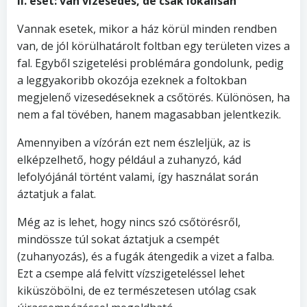
II. eset: van vizesedés, de csak lokálisan
Vannak esetek, mikor a ház körül minden rendben
van, de jól körülhatárolt foltban egy területen vizes a
fal. Egyből szigetelési problémára gondolunk, pedig
a leggyakoribb okozója ezeknek a foltokban
megjelenő vizesedéseknek a csőtörés. Különösen, ha
nem a fal tövében, hanem magasabban jelentkezik.
Amennyiben a vízórán ezt nem észleljük, az is
elképzelhető, hogy például a zuhanyzó, kád
lefolyójánál történt valami, így használat során
áztatjuk a falat.
Még az is lehet, hogy nincs szó csőtörésről,
mindössze túl sokat áztatjuk a csempét
(zuhanyozás), és a fugák átengedik a vizet a falba.
Ezt a csempe alá felvitt vízszigeteléssel lehet
kiküszöbölni, de ez természetesen utólag csak