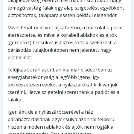
talajnedvesség ellen. A mészhabarcsra rakott nagy
tömegű vastag falak egy alap szigetelést egyébként
biztosítottak, talajpára esetén például elegendőt.
Mivel tehát nem volt aljzatbeton, a burkolat a párát
áteresztette, és mivel a korabeli ablakok és ajtók
(gerébtok) becsukva is biztosítottak szellőzést, a
párásodás tulajdonképpen nem jelentett nagy
problémát.
Felújítás során azonban ma már elsősorban az
energiahatékonyság a legfőbb igény, így
természetesen ezeket a nyílászárókat ki kívánjuk
cserélni, illetve szigetelni szeretnénk a padlót és a
falakat.
Igen ám, de a nyílászárócserével a ház
páraháztartásának egyensúlya azonnal felborul,
hiszen a modern ablakok és ajtók nem fogják a