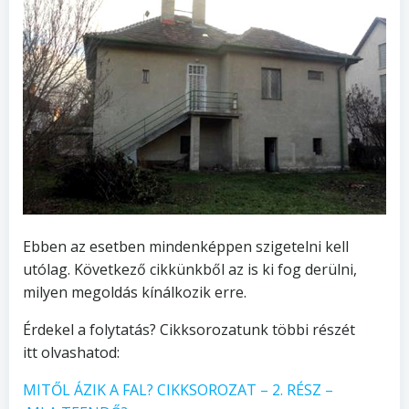
Ebben az esetben mindenképpen szigetelni kell
utólag. Következő cikkünkből az is ki fog derülni,
milyen megoldás kínálkozik erre.
Érdekel a folytatás? Cikksorozatunk többi részét
itt olvashatod:
MITŐL ÁZIK A FAL? CIKKSOROZAT – 2. RÉSZ –