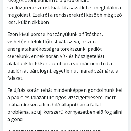
levegőt átengedni. Erre a problémára
szellőzőrendszerek kialakításával lehet megtalálni a
megoldást. Ezekről a rendszerekről később még szó
lesz, külön cikkben.
Ezen kívül persze hozzányúlunk a fűtéshez,
vélhetően felületfűtést választva, hiszen
energiatakarékosságra törekszünk, padlót
cserélünk, ennek során víz- és hőszigetelést
alakítunk ki. Ekkor azonban a víz már nem tud a
padlón át párologni, egyetlen út marad számára, a
falazat.
Felújítás során tehát mindenképpen gondolnunk kell
a padló és falazat utólagos vízszigetelésére, mert
hiába nincsen a kiinduló állapotban a fallal
probléma, az új, korszerű környezetben elő fog állni
a gond.