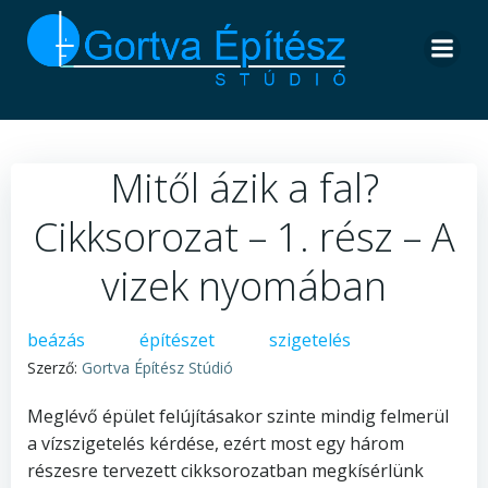
Skip
to
content
Mitől ázik a fal?
Cikksorozat – 1. rész – A
vizek nyomában
beázás
építészet
szigetelés
Szerző:
Gortva Építész Stúdió
Meglévő épület felújításakor szinte mindig felmerül
a vízszigetelés kérdése, ezért most egy három
részesre tervezett cikksorozatban megkísérlünk