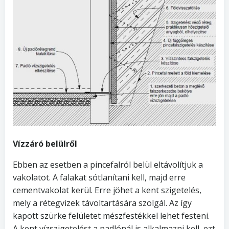
Vízzáró belülről
Ebben az esetben a pincefalról belül eltávolítjuk a
vakolatot. A falakat sótlanítani kell, majd erre
cementvakolat kerül. Erre jöhet a kent szigetelés,
mely a rétegvizek távoltartására szolgál. Az így
kapott szürke felületet mészfestékkel lehet festeni.
A kent vízszigetelést a padlónál is alkalmazni kell, ezt