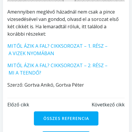
Amennyiben meglévő házadnál nem csak a pince
vizesedésével van gondod, olvasd el a sorozat első
két cikkét is. Ha lemaradtál róluk, itt találod a
korábbi részeket:
MITŐL ÁZIK A FAL? CIKKSOROZAT – 1. RÉSZ –
A VIZEK NYOMÁBAN
MITŐL ÁZIK A FAL? CIKKSOROZAT – 2. RÉSZ –
MI A TEENDŐ?
Szerző: Gortva Anikó, Gortva Péter
Bejegyzés
Bejegyzés
Előző cikk
Következő cikk
navigáció
navigáció
ÖSSZES REFERENCIA