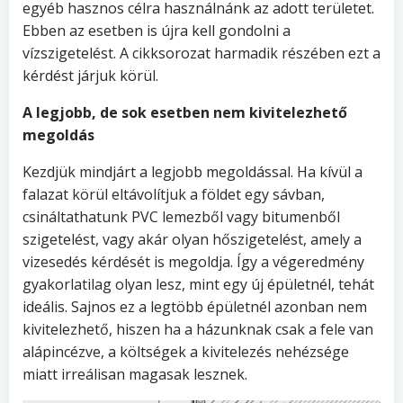
egyéb hasznos célra használnánk az adott területet.
Ebben az esetben is újra kell gondolni a
vízszigetelést. A cikksorozat harmadik részében ezt a
kérdést járjuk körül.
A legjobb, de sok esetben nem kivitelezhető
megoldás
Kezdjük mindjárt a legjobb megoldással. Ha kívül a
falazat körül eltávolítjuk a földet egy sávban,
csináltathatunk PVC lemezből vagy bitumenből
szigetelést, vagy akár olyan hőszigetelést, amely a
vizesedés kérdését is megoldja. Így a végeredmény
gyakorlatilag olyan lesz, mint egy új épületnél, tehát
ideális. Sajnos ez a legtöbb épületnél azonban nem
kivitelezhető, hiszen ha a házunknak csak a fele van
alápincézve, a költségek a kivitelezés nehézsége
miatt irreálisan magasak lesznek.