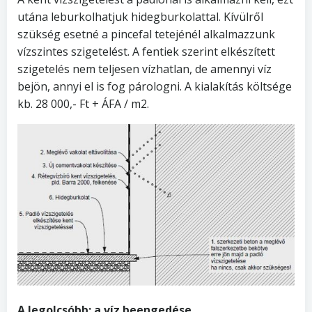
utána leburkolhatjuk hidegburkolattal. Kívülről
szükség esetné a pincefal tetejénél alkalmazzunk
vízszintes szigetelést. A fentiek szerint elkészített
szigetelés nem teljesen vízhatlan, de amennyi víz
bejön, annyi el is fog párologni. A kialakítás költsége
kb. 28 000,- Ft + ÁFA / m2.
A legolcsóbb: a víz beengedése