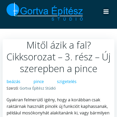
Skip
to
content
Mitől ázik a fal?
Cikksorozat – 3. rész – Új
szerepben a pince
beázás
pince
szigetelés
Szerző:
Gortva Építész Stúdió
Gyakran felmerülő igény, hogy a korábban csak
raktárnak használt pincék új funkciót kaphassanak,
például mosókonyhát alakítanánk ki, vagy bármilyen