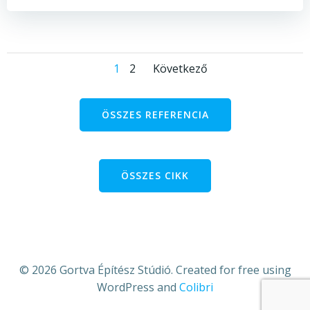
Posts
Posts
Page
Page
1
2
Következő
navigation
navigation
ÖSSZES REFERENCIA
ÖSSZES CIKK
© 2026 Gortva Építész Stúdió. Created for free using
WordPress and
Colibri