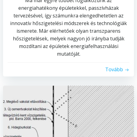
Ma már egyre többet foglalkozunk az
energiahatékony épületekkel, passzívházak
tervezésével, így számunkra elengedhetetlen az
innovatív hőszigetelési módszerek és technológiák
ismerete. Már elérhetőek olyan transzparens
hőszigetelések, melyek nagyon jó irányba tudják
mozdítani az épületek energiafelhasználási
mutatóját.
Tovább