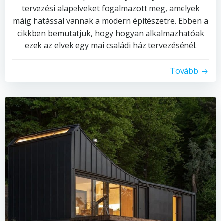
tervezési alapelveket fogalmazott meg, amelyek
máig hatással vannak a modern építészetre. Ebben a
cikkben bemutatjuk, hogy hogyan alkalmazhatóak
ezek az elvek egy mai családi ház tervezésénél.
Tovább