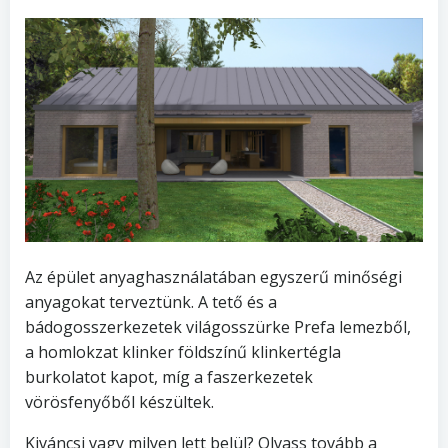
Az épület anyaghasználatában egyszerű minőségi
anyagokat terveztünk. A tető és a
bádogosszerkezetek világosszürke Prefa lemezből,
a homlokzat klinker földszínű klinkertégla
burkolatot kapot, míg a faszerkezetek
vörösfenyőből készültek.
Kiváncsi vagy milyen lett belül? Olvass tovább a