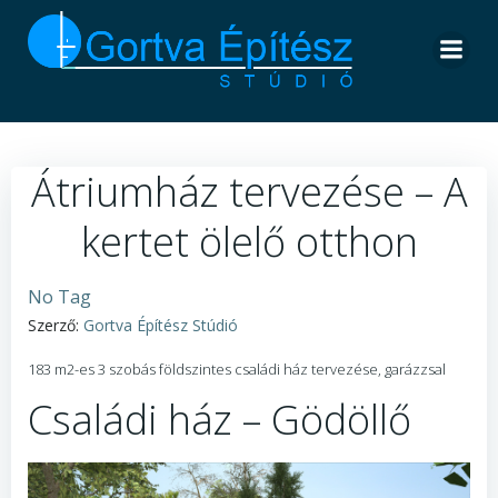
Skip
to
content
Átriumház tervezése – A
kertet ölelő otthon
No Tag
Szerző:
Gortva Építész Stúdió
183 m2-es 3 szobás földszintes családi ház tervezése, garázzsal
Családi ház – Gödöllő