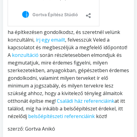
ha építkezésen gondolkodsz, és szeretnél velünk
konzultálni,
írj egy emailt
, felvesszük Veled a
kapcsolatot és megbeszéljük a megfelelő időpontot!
A
konzultáció
során részletesebben elmondjuk és
megmutatjuk, mire érdemes figyelni, milyen
szerkezetekben, anyagokban, gépészetben érdemes
gondolkodni, valamint milyen terveket ír elő
minimum a jogszabály, és milyen tervekre lesz
szükség ahhoz, hogy a kivitelező tényleg álmaitok
otthonát építse meg!
Családi ház referenciáink
at itt
találod, míg ha inkább a belsőépítészet érdekel, itt
nézelődj
belsőépítészeti referenciáink
közt!
szerző: Gortva Anikó