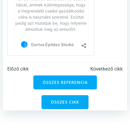
Bejegyzés
Bejegyzés
Előző cikk
Következő cikk
navigáció
navigáció
ÖSSZES REFERENCIA
ÖSSZES CIKK