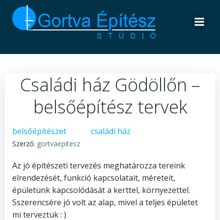
Skip
to
content
Családi ház Gödöllőn –
belsőépítész tervek
belsőépítészet
családi ház
Szerző:
gortvaepitesz
Az jó építészeti tervezés meghatározza tereink
elrendezését, funkció kapcsolatait, méreteit,
épületünk kapcsolódását a kerttel, környezettel.
Sszerencsére jó volt az alap, mivel a teljes épületet
mi terveztük : )