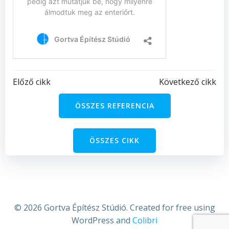
Bejegyzés
Bejegyzés
Előző cikk
Következő cikk
navigáció
navigáció
ÖSSZES REFERENCIA
ÖSSZES CIKK
© 2026 Gortva Építész Stúdió. Created for free using
WordPress and
Colibri