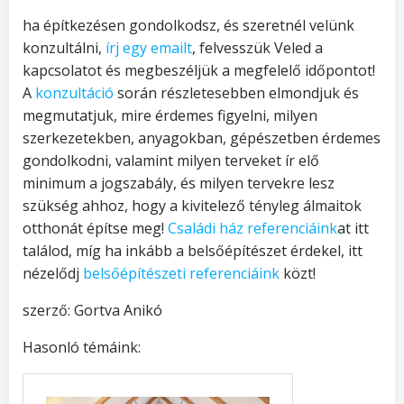
ha építkezésen gondolkodsz, és szeretnél velünk
konzultálni,
írj egy emailt
, felvesszük Veled a
kapcsolatot és megbeszéljük a megfelelő időpontot!
A
konzultáció
során részletesebben elmondjuk és
megmutatjuk, mire érdemes figyelni, milyen
szerkezetekben, anyagokban, gépészetben érdemes
gondolkodni, valamint milyen terveket ír elő
minimum a jogszabály, és milyen tervekre lesz
szükség ahhoz, hogy a kivitelező tényleg álmaitok
otthonát építse meg!
Családi ház referenciáink
at itt
találod, míg ha inkább a belsőépítészet érdekel, itt
nézelődj
belsőépítészeti referenciáink
közt!
szerző: Gortva Anikó
Hasonló témáink: