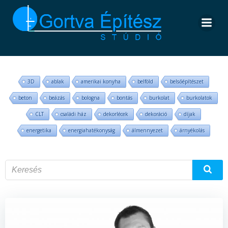
Skip
to
content
3D
ablak
amerikai konyha
belföld
belsőépítészet
beton
beázás
bologna
bontás
burkolat
burkolatok
CLT
családi ház
dekorlécek
dekoráció
díjak
energetika
energiahatékonyság
álmennyezet
árnyékolás