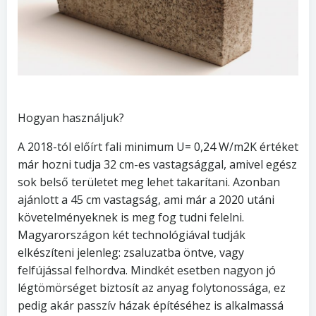
Hogyan használjuk?
A 2018-tól előírt fali minimum U= 0,24 W/m2K értéket
már hozni tudja 32 cm-es vastagsággal, amivel egész
sok belső területet meg lehet takarítani. Azonban
ajánlott a 45 cm vastagság, ami már a 2020 utáni
követelményeknek is meg fog tudni felelni.
Magyarországon két technológiával tudják
elkészíteni jelenleg: zsaluzatba öntve, vagy
felfújással felhordva. Mindkét esetben nagyon jó
légtömörséget biztosít az anyag folytonossága, ez
pedig akár passzív házak építéséhez is alkalmassá