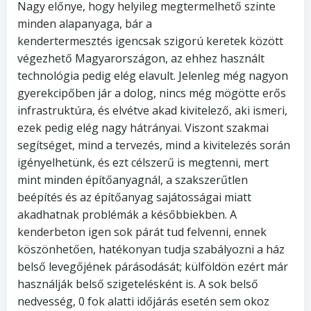
Nagy előnye, hogy helyileg megtermelhető szinte
minden alapanyaga, bár a
kendertermesztés igencsak szigorú keretek között
végezhető Magyarországon, az ehhez használt
technológia pedig elég elavult. Jelenleg még nagyon
gyerekcipőben jár a dolog, nincs még mögötte erős
infrastruktúra, és elvétve akad kivitelező, aki ismeri,
ezek pedig elég nagy hátrányai. Viszont szakmai
segítséget, mind a tervezés, mind a kivitelezés során
igényelhetünk, és ezt célszerű is megtenni, mert
mint minden építőanyagnál, a szakszerűtlen
beépítés és az építőanyag sajátosságai miatt
akadhatnak problémák a későbbiekben. A
kenderbeton igen sok párát tud felvenni, ennek
köszönhetően, hatékonyan tudja szabályozni a ház
belső levegőjének párásodását; külföldön ezért már
használják belső szigetelésként is. A sok belső
nedvesség, 0 fok alatti időjárás esetén sem okoz