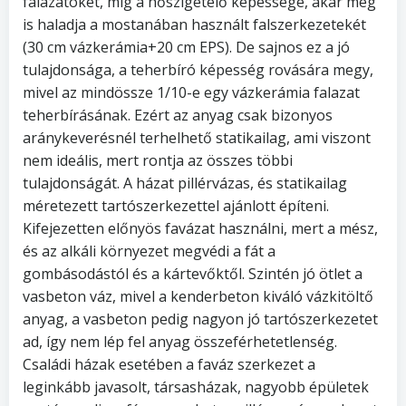
falazatokét, míg a hőszigetelő képessége, akár meg
is haladja a mostanában használt falszerkezetekét
(30 cm vázkerámia+20 cm EPS). De sajnos ez a jó
tulajdonsága, a teherbíró képesség rovására megy,
mivel az mindössze 1/10-e egy vázkerámia falazat
teherbírásának. Ezért az anyag csak bizonyos
aránykeverésnél terhelhető statikailag, ami viszont
nem ideális, mert rontja az összes többi
tulajdonságát. A házat pillérvázas, és statikailag
méretezett tartószerkezettel ajánlott építeni.
Kifejezetten előnyös favázat használni, mert a mész,
és az alkáli környezet megvédi a fát a
gombásodástól és a kártevőktől. Szintén jó ötlet a
vasbeton váz, mivel a kenderbeton kiváló vázkitöltő
anyag, a vasbeton pedig nagyon jó tartószerkezetet
ad, így nem lép fel anyag összeférhetetlenség.
Családi házak esetében a faváz szerkezet a
leginkább javasolt, társasházak, nagyobb épületek