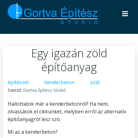
Skip
to
content
Egy igazán zöld
építőanyag
építészet
kenderbeton
zöld
Szerző:
Gortva Építész Stúdió
Hallottatok már a kenderbetonról? Ha nem,
olvassátok el cikkünket, melyben erről az alternatív
építőanyagról lesz szó.
Mi az a kenderbeton?