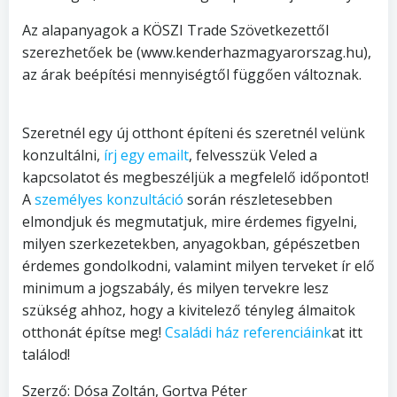
Az alapanyagok a KÖSZI Trade Szövetkezettől
szerezhetőek be (www.kenderhazmagyarorszag.hu),
az árak beépítési mennyiségtől függően változnak.
Szeretnél egy új otthont építeni és szeretnél velünk
konzultálni,
írj egy emailt
, felvesszük Veled a
kapcsolatot és megbeszéljük a megfelelő időpontot!
A
személyes konzultáció
során részletesebben
elmondjuk és megmutatjuk, mire érdemes figyelni,
milyen szerkezetekben, anyagokban, gépészetben
érdemes gondolkodni, valamint milyen terveket ír elő
minimum a jogszabály, és milyen tervekre lesz
szükség ahhoz, hogy a kivitelező tényleg álmaitok
otthonát építse meg!
Családi ház referenciáink
at itt
találod!
Szerző: Dósa Zoltán, Gortva Péter