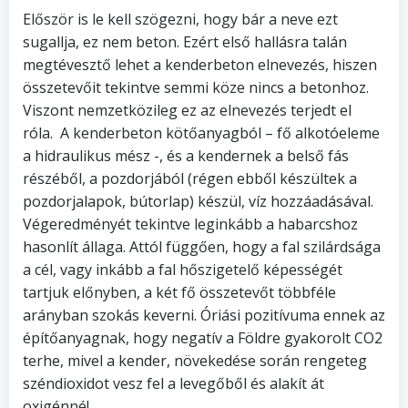
Először is le kell szögezni, hogy bár a neve ezt
sugallja, ez nem beton. Ezért első hallásra talán
megtévesztő lehet a kenderbeton elnevezés, hiszen
összetevőit tekintve semmi köze nincs a betonhoz.
Viszont nemzetközileg ez az elnevezés terjedt el
róla. A kenderbeton kötőanyagból – fő alkotóeleme
a hidraulikus mész -, és a kendernek a belső fás
részéből, a pozdorjából (régen ebből készültek a
pozdorjalapok, bútorlap) készül, víz hozzáadásával.
Végeredményét tekintve leginkább a habarcshoz
hasonlít állaga. Attól függően, hogy a fal szilárdsága
a cél, vagy inkább a fal hőszigetelő képességét
tartjuk előnyben, a két fő összetevőt többféle
arányban szokás keverni. Óriási pozitívuma ennek az
építőanyagnak, hogy negatív a Földre gyakorolt CO2
terhe, mivel a kender, növekedése során rengeteg
széndioxidot vesz fel a levegőből és alakít át
oxigénné!