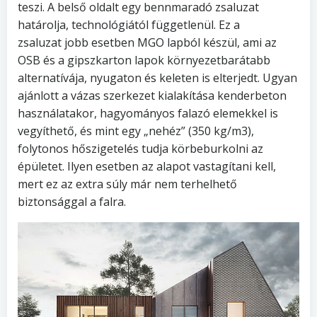
teszi. A belső oldalt egy bennmaradó zsaluzat
határolja, technológiától függetlenül. Ez a
zsaluzat jobb esetben MGO lapból készül, ami az
OSB és a gipszkarton lapok környezetbarátabb
alternatívája, nyugaton és keleten is elterjedt. Ugyan
ajánlott a vázas szerkezet kialakítása kenderbeton
használatakor, hagyományos falazó elemekkel is
vegyíthető, és mint egy „nehéz” (350 kg/m3),
folytonos hőszigetelés tudja körbeburkolni az
épületet. Ilyen esetben az alapot vastagítani kell,
mert ez az extra súly már nem terhelhető
biztonsággal a falra.