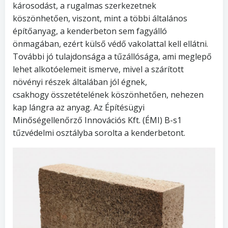
károsodást, a rugalmas szerkezetnek
köszönhetően, viszont, mint a többi általános
építőanyag, a kenderbeton sem fagyálló
önmagában, ezért külső védő vakolattal kell ellátni.
További jó tulajdonsága a tűzállósága, ami meglepő
lehet alkotóelemeit ismerve, mivel a szárított
növényi részek általában jól égnek,
csakhogy összetételének köszönhetően, nehezen
kap lángra az anyag. Az Építésügyi
Minőségellenőrző Innovációs Kft. (ÉMI) B-s1
tűzvédelmi osztályba sorolta a kenderbetont.