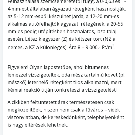
Felhasználása szemcseméretétől függ, a 0-0,63 és 1-
4 mm-est általában ágyazati rétegként hasznosítják,
az 5-12 mm-esből készülhet járda, a 12-20 mm-es
alkalmas autófelhajtók ágyazati rétegének, a 20-55
mm-es pedig útépítésben használatos, laza talaj
esetén. Létezik egyszer (Z) és kétszer tört (NZ a
3
nemes, a KZ a különleges). Ára 8 – 9 000,- Ft/m
.
Figyelem! Olyan lapostetőbe, ahol bitumenes
lemezzel vízszigeteltek, oda mész tartalmú követ (pl.
mészkő) leterhelő rétegként tilos alkalmazni, mert
kémiai reakció útján tönkreteszi a vízszigetelést!
A cikkben feltüntetett árak természetesen csak
megközelítőek, hiszen nem csak a főváros – vidék
viszonylatban, de kereskedőnként, telephelyenként
is nagy eltérések lehetnek.