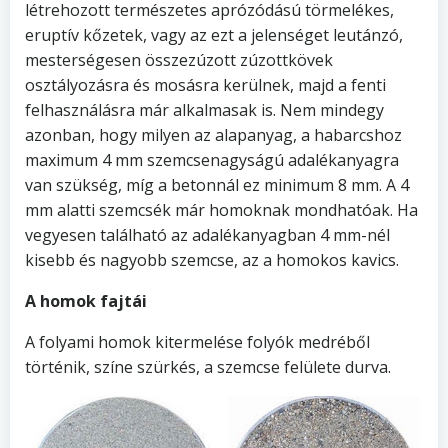
létrehozott természetes aprózódású törmelékes,
eruptív kőzetek, vagy az ezt a jelenséget leutánzó,
mesterségesen összezúzott zúzottkövek
osztályozásra és mosásra kerülnek, majd a fenti
felhasználásra már alkalmasak is. Nem mindegy
azonban, hogy milyen az alapanyag, a habarcshoz
maximum 4 mm szemcsenagyságú adalékanyagra
van szükség, míg a betonnál ez minimum 8 mm. A 4
mm alatti szemcsék már homoknak mondhatóak. Ha
vegyesen található az adalékanyagban 4 mm-nél
kisebb és nagyobb szemcse, az a homokos kavics.
A homok fajtái
A folyami homok kitermelése folyók medréből
történik, színe szürkés, a szemcse felülete durva.