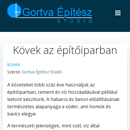
Skip
to
content
Kövek az építőiparban
kövek
Szerző:
Gortva Építész Stúdió
A kőzeteket több száz éve használjuk az
építőiparban, cement és víz hozzáadásával például
betont készítünk. A habarcs és beton előállításának
természetes alapanyaga a sóder, ami homok és
kavics elegye.
A természeti jelenségek, mint szél, víz által