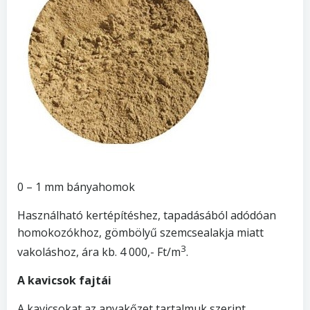
0 – 1 mm bányahomok
Használható kertépítéshez, tapadásából adódóan
homokozókhoz, gömbölyű szemcsealakja miatt
3
vakoláshoz, ára kb. 4 000,- Ft/m
.
A kavicsok fajtái
A kavicsokat az anyakőzet tartalmuk szerint