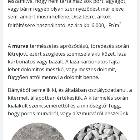
leszámítva, hogy nem tartalmaz sok port, agyagot,
vagy bármi egyéb olyan szennyeződést már eleve
sem, amiért mosni kellene. Díszítésre, árkok
3
feltöltésére használható. Az ára kb. 6 000,- Ft/m
.
A
murva
természetes aprózódású, töredezés során
létrejött, ezért szögletes szemcselalakú kőzet, laza
karbonátos vagy bazalt. A laza karbonátos fajta
lehet dolomitos mészkő, vagy meszes dolomit,
függően attól mennyi a dolomit benne.
Bányából termelik ki, és általában osztályozatlanul, a
kitermelt állapotban értékesítik. A kitermelés során
kialakult szemcsemérettől és a minőségtől függ,
hogy poros murváról, vagy díszmurváról beszélünk.