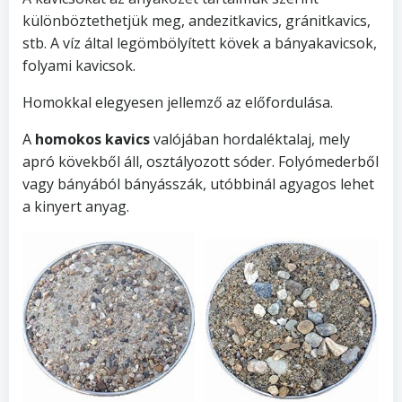
különböztethetjük meg, andezitkavics, gránitkavics,
stb. A víz által legömbölyített kövek a bányakavicsok,
folyami kavicsok.
Homokkal elegyesen jellemző az előfordulása.
A
homokos kavics
valójában hordaléktalaj, mely
apró kövekből áll, osztályozott sóder. Folyómederből
vagy bányából bányásszák, utóbbinál agyagos lehet
a kinyert anyag.