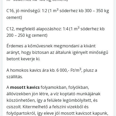
3
C16, jó minőségű: 1:2 (1 m
sóderhez kb 300 – 350 kg
cement)
3
C12, megfelelő alapozáshoz: 1:4 (1 m
sóderhez kb
200 – 250 kg cement)
Érdemes a kőművesnek megmondani a kívánt
arányt, hogy biztosan az általunk igényelt minőségű
betont keverje ki.
3
A homokos kavics ára kb. 6 000,- Ft/m
, plusz a
szállítás.
A
mosott kavics
folyamokban, folyókban,
állóvizekben jön létre, a víz koptató munkájának
köszönhetően, így a felülete legömbölyített, és
csiszolt. Kitermelhető a felszíni vizekből és
folyópartokról, így eleve jól mosott kavicsot kapunk,