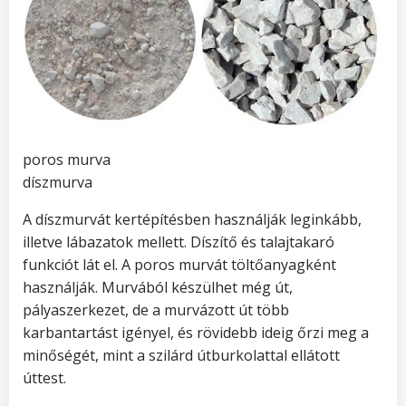
poros murva
díszmurva
A díszmurvát kertépítésben használják leginkább,
illetve lábazatok mellett. Díszítő és talajtakaró
funkciót lát el. A poros murvát töltőanyagként
használják. Murvából készülhet még út,
pályaszerkezet, de a murvázott út több
karbantartást igényel, és rövidebb ideig őrzi meg a
minőségét, mint a szilárd útburkolattal ellátott
úttest.