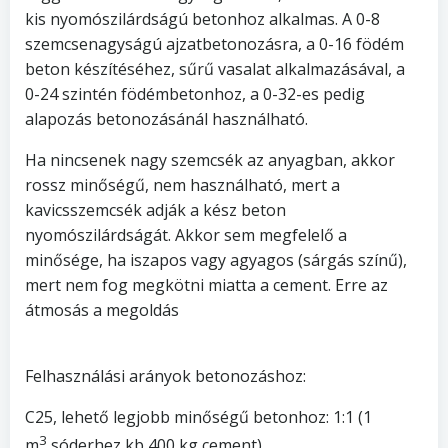
kis nyomószilárdságú betonhoz alkalmas. A 0-8
szemcsenagyságú ajzatbetonozásra, a 0-16 födém
beton készítéséhez, sűrű vasalat alkalmazásával, a
0-24 szintén födémbetonhoz, a 0-32-es pedig
alapozás betonozásánál használható.
Ha nincsenek nagy szemcsék az anyagban, akkor
rossz minőségű, nem használható, mert a
kavicsszemcsék adják a kész beton
nyomószilárdságát. Akkor sem megfelelő a
minősége, ha iszapos vagy agyagos (sárgás színű),
mert nem fog megkötni miatta a cement. Erre az
átmosás a megoldás
Felhasználási arányok betonozáshoz:
C25, lehető legjobb minőségű betonhoz: 1:1 (1
3
m
sóderhez kb 400 kg cement)