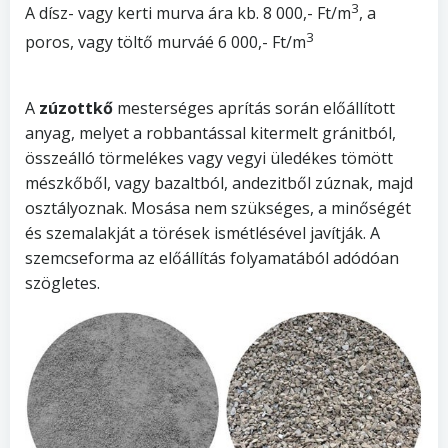
3
A dísz- vagy kerti murva ára kb. 8 000,- Ft/m
, a
3
poros, vagy töltő murváé 6 000,- Ft/m
A
zúzottkő
mesterséges aprítás során előállított
anyag, melyet a robbantással kitermelt gránitból,
összeálló törmelékes vagy vegyi üledékes tömött
mészkőből, vagy bazaltból, andezitből zúznak, majd
osztályoznak. Mosása nem szükséges, a minőségét
és szemalakját a törések ismétlésével javítják. A
szemcseforma az előállítás folyamatából adódóan
szögletes.