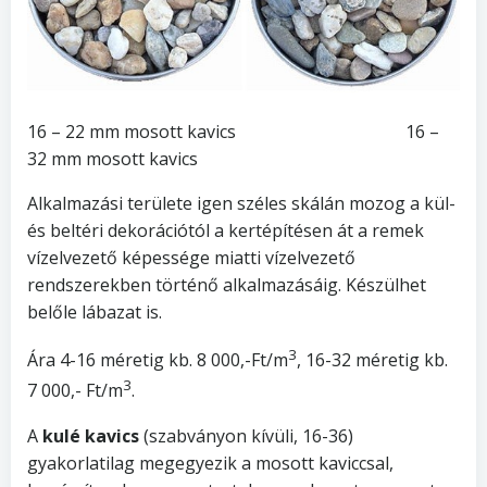
16 – 22 mm mosott kavics 16 –
32 mm mosott kavics
Alkalmazási területe igen széles skálán mozog a kül-
és beltéri dekorációtól a kertépítésen át a remek
vízelvezető képessége miatti vízelvezető
rendszerekben történő alkalmazásáig. Készülhet
belőle lábazat is.
3
Ára 4-16 méretig kb. 8 000,-Ft/m
, 16-32 méretig kb.
3
7 000,- Ft/m
.
A
kulé kavics
(szabványon kívüli, 16-36)
gyakorlatilag megegyezik a mosott kaviccsal,