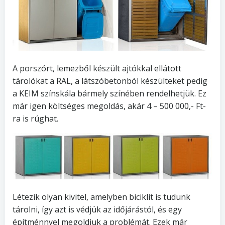
A porszórt, lemezből készült ajtókkal ellátott
tárolókat a RAL, a látszóbetonból készülteket pedig
a KEIM színskála bármely színében rendelhetjük. Ez
már igen költséges megoldás, akár 4 – 500 000,- Ft-
ra is rúghat.
Létezik olyan kivitel, amelyben biciklit is tudunk
tárolni, így azt is védjük az időjárástól, és egy
építménnyel megoldjuk a problémát. Ezek már