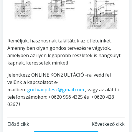
Reméljük, hasznosnak találtátok az ötleteinket.
Amennyiben olyan gondos tervezésre vágytok,
amelyben az ilyen legapróbb részletek is hangsúlyt
kapnak, keressetek minket!
Jelentkezz ONLINE KONZULTÁCIÓ -ra: vedd fel
velünk a kapcsolatot e-
mailben:
gortvaepitesz@gmail.com
, vagy az alábbi
telefonszámokon: +0620 956 4325 és +0620 428
0367 !
Bejegyzés
Bejegyzés
Előző cikk
Következő cikk