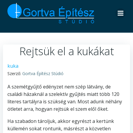
Skip
to
content
Rejtsük el a kukákat
kuka
Szerző:
Gortva Építész Stúdió
A szemétgyűjtő edényzet nem szép látvány, de
családi házaknál a szelektív gyűjtés miatt több 120
literes tartályra is szükség van. Most adunk néhány
ötletet arra, hogyan rejtsük el szem elől őket.
Ha szabadon tároljuk, akkor egyrészt a kertünk
küllemén sokat rontunk, másrészt a közvetlen