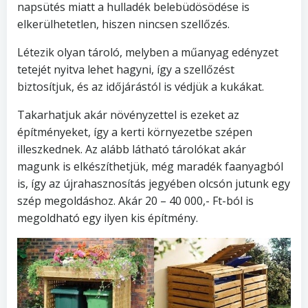
napsütés miatt a hulladék belebüdösödése is
elkerülhetetlen, hiszen nincsen szellőzés.
Létezik olyan tároló, melyben a műanyag edényzet
tetejét nyitva lehet hagyni, így a szellőzést
biztosítjuk, és az időjárástól is védjük a kukákat.
Takarhatjuk akár növényzettel is ezeket az
építményeket, így a kerti környezetbe szépen
illeszkednek. Az alább látható tárolókat akár
magunk is elkészíthetjük, még maradék faanyagból
is, így az újrahasznosítás jegyében olcsón jutunk egy
szép megoldáshoz. Akár 20 – 40 000,- Ft-ból is
megoldható egy ilyen kis építmény.