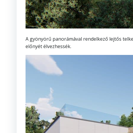
A gyönyörű panorámával rendelkező lejtős telk
előnyét élvezhessék.