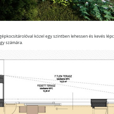
gépkocsitárolóval közel egy szintben lehessen és kevés lép
lgy számára.