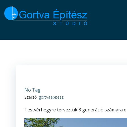
Skip
to
content
No Tag
Szerző:
gortvaepitesz
Testvérhegyre terveztük 3 generáció számára ezt