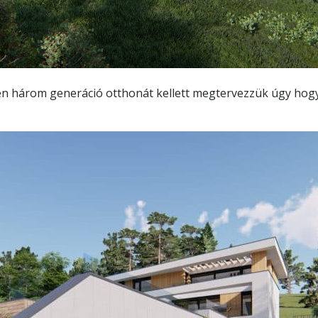
en három generáció otthonát kellett megtervezzük úgy hogy