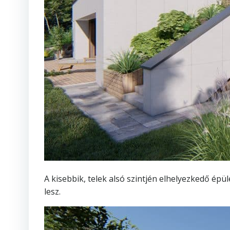
A kisebbik, telek alsó szintjén elhelyezkedő é
lesz.