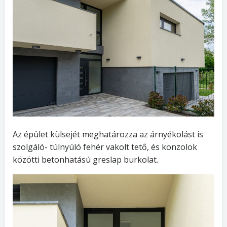
Az épület külsejét meghatározza az árnyékolást is
szolgáló- túlnyúló fehér vakolt tető, és konzolok
közötti betonhatású greslap burkolat.