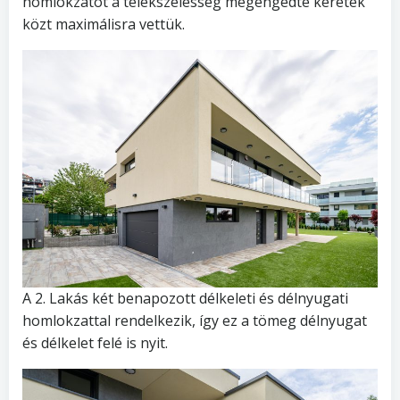
homlokzatot a telekszélesség megengedte keretek
közt maximálisra vettük.
A 2. Lakás két benapozott délkeleti és délnyugati
homlokzattal rendelkezik, így ez a tömeg délnyugat
és délkelet felé is nyit.