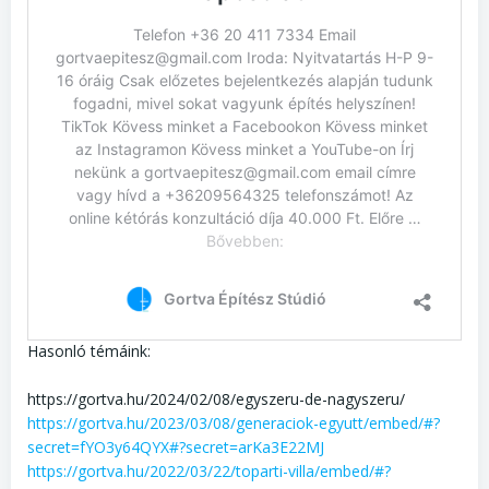
Hasonló témáink:
https://gortva.hu/2024/02/08/egyszeru-de-nagyszeru/
https://gortva.hu/2023/03/08/generaciok-egyutt/embed/#?
secret=fYO3y64QYX#?secret=arKa3E22MJ
https://gortva.hu/2022/03/22/toparti-villa/embed/#?