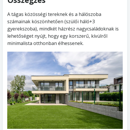
Összegzés
A tágas közösségi tereknek és a hálószoba
számainak köszönhetően (szülői háló+3
gyerekszoba), mindkét házrész nagycsaládoknak is
lehetőséget nyújt, hogy egy korszerű, kívülről
minimalista otthonban élhessenek.