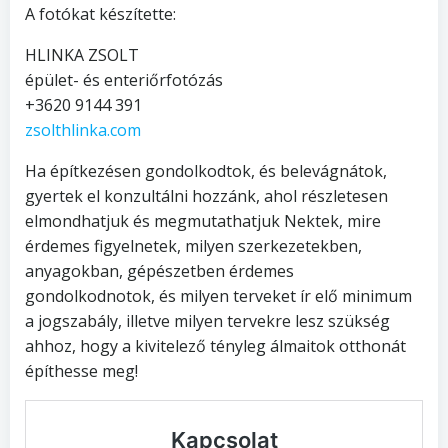
A fotókat készítette:
HLINKA ZSOLT
épület- és enteriőrfotózás
+3620 9144 391
zsolthlinka.com
Ha építkezésen gondolkodtok, és belevágnátok,
gyertek el konzultálni hozzánk, ahol részletesen
elmondhatjuk és megmutathatjuk Nektek, mire
érdemes figyelnetek, milyen szerkezetekben,
anyagokban, gépészetben érdemes
gondolkodnotok, és milyen terveket ír elő minimum
a jogszabály, illetve milyen tervekre lesz szükség
ahhoz, hogy a kivitelező tényleg álmaitok otthonát
építhesse meg!