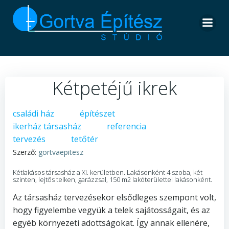
Skip
to
content
Kétpetéjű ikrek
családi ház
építészet
ikerház társasház
referencia
tervezés
tetőtér
Szerző:
gortvaepitesz
Kétlakásos társasház a XI. kerületben. Lakásonként 4 szoba, két
szinten, lejtős telken, garázzsal, 150 m2 lakóterülettel lakásonként.
Az társasház tervezésekor elsődleges szempont volt,
hogy figyelembe vegyük a telek sajátosságait, és az
egyéb környezeti adottságokat. Így annak ellenére,