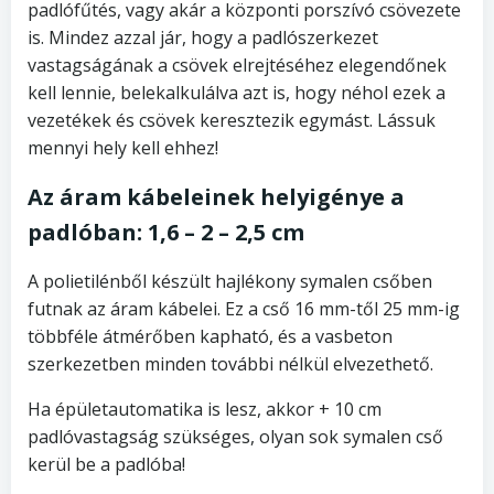
padlófűtés, vagy akár a központi porszívó csövezete
is. Mindez azzal jár, hogy a padlószerkezet
vastagságának a csövek elrejtéséhez elegendőnek
kell lennie, belekalkulálva azt is, hogy néhol ezek a
vezetékek és csövek keresztezik egymást. Lássuk
mennyi hely kell ehhez!
Az áram kábeleinek helyigénye a
padlóban: 1,6 – 2 – 2,5 cm
A polietilénből készült hajlékony symalen csőben
futnak az áram kábelei. Ez a cső 16 mm-től 25 mm-ig
többféle átmérőben kapható, és a vasbeton
szerkezetben minden további nélkül elvezethető.
Ha épületautomatika is lesz, akkor + 10 cm
padlóvastagság szükséges, olyan sok symalen cső
kerül be a padlóba!