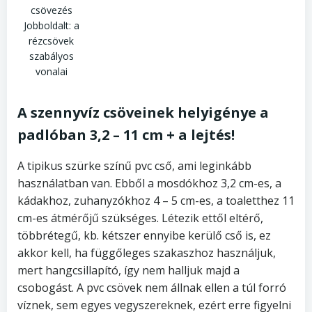
csövezés
Jobboldalt: a
rézcsövek
szabályos
vonalai
A szennyvíz csöveinek helyigénye a
padlóban 3,2 – 11 cm + a lejtés!
A tipikus szürke színű pvc cső, ami leginkább
használatban van. Ebből a mosdókhoz 3,2 cm-es, a
kádakhoz, zuhanyzókhoz 4 – 5 cm-es, a toaletthez 11
cm-es átmérőjű szükséges. Létezik ettől eltérő,
többrétegű, kb. kétszer ennyibe kerülő cső is, ez
akkor kell, ha függőleges szakaszhoz használjuk,
mert hangcsillapító, így nem halljuk majd a
csobogást. A pvc csövek nem állnak ellen a túl forró
víznek, sem egyes vegyszereknek, ezért erre figyelni