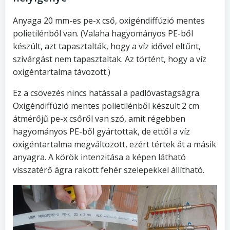
Anyaga 20 mm-es pe-x cső, oxigéndiffúzió mentes
polietilénből van. (Valaha hagyományos PE-ből
készült, azt tapasztalták, hogy a víz idővel eltűnt,
szivárgást nem tapasztaltak. Az történt, hogy a víz
oxigéntartalma távozott.)
Ez a csövezés nincs hatással a padlóvastagságra.
Oxigéndiffúzió mentes polietilénből készült 2 cm
átmérőjű pe-x csőről van szó, amit régebben
hagyományos PE-ből gyártottak, de ettől a víz
oxigéntartalma megváltozott, ezért tértek át a másik
anyagra. A körök intenzitása a képen látható
visszatérő ágra rakott fehér szelepekkel állítható.