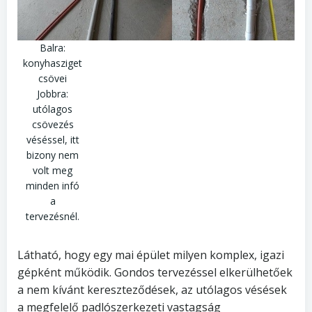
Balra:
konyhasziget
csövei
Jobbra:
utólagos
csövezés
véséssel, itt
bizony nem
volt meg
minden infó
a
tervezésnél.
Látható, hogy egy mai épület milyen komplex, igazi
gépként működik. Gondos tervezéssel elkerülhetőek
a nem kívánt kereszteződések, az utólagos vésések
a megfelelő padlószerkezeti vastagság