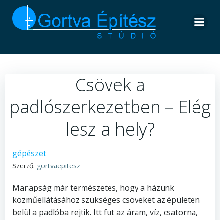
Skip
to
content
Csövek a
padlószerkezetben – Elég
lesz a hely?
gépészet
Szerző:
gortvaepitesz
Manapság már természetes, hogy a házunk
közműellátásához szükséges csöveket az épületen
belül a padlóba rejtik. Itt fut az áram, víz, csatorna,