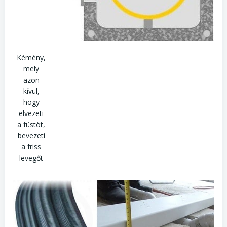
Kémény,
mely
azon
kívül,
hogy
elvezeti
a füstöt,
bevezeti
a friss
levegőt