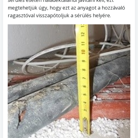
megtehetjük úgy, hogy ezt az anyagot a hozzávaló
ragasztóval visszapótoljuk a sérülés helyére.