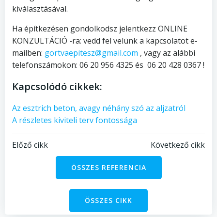
kiválasztásával.
Ha építkezésen gondolkodsz jelentkezz ONLINE
KONZULTÁCIÓ -ra: vedd fel velünk a kapcsolatot e-
mailben:
gortvaepitesz@gmail.com
, vagy az alábbi
telefonszámokon: 06 20 956 4325 és 06 20 428 0367 !
Kapcsolódó cikkek:
Az esztrich beton, avagy néhány szó az aljzatról
A részletes kiviteli terv fontossága
Bejegyzés
Bejegyzés
Előző cikk
Következő cikk
navigáció
navigáció
ÖSSZES REFERENCIA
ÖSSZES CIKK