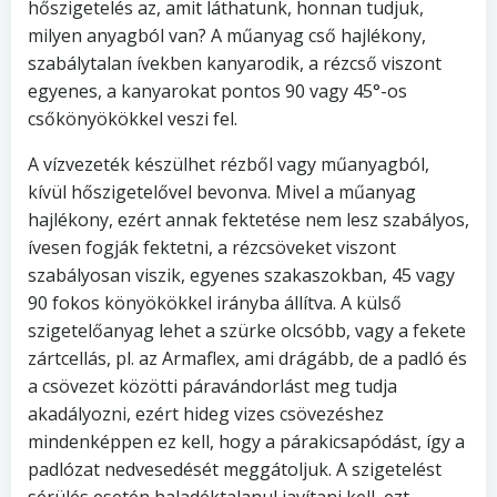
hőszigetelés az, amit láthatunk, honnan tudjuk,
milyen anyagból van? A műanyag cső hajlékony,
szabálytalan ívekben kanyarodik, a rézcső viszont
egyenes, a kanyarokat pontos 90 vagy 45°-os
csőkönyökökkel veszi fel.
A vízvezeték készülhet rézből vagy műanyagból,
kívül hőszigetelővel bevonva. Mivel a műanyag
hajlékony, ezért annak fektetése nem lesz szabályos,
ívesen fogják fektetni, a rézcsöveket viszont
szabályosan viszik, egyenes szakaszokban, 45 vagy
90 fokos könyökökkel irányba állítva. A külső
szigetelőanyag lehet a szürke olcsóbb, vagy a fekete
zártcellás, pl. az Armaflex, ami drágább, de a padló és
a csövezet közötti páravándorlást meg tudja
akadályozni, ezért hideg vizes csövezéshez
mindenképpen ez kell, hogy a párakicsapódást, így a
padlózat nedvesedését meggátoljuk. A szigetelést
sérülés esetén haladéktalanul javítani kell, ezt