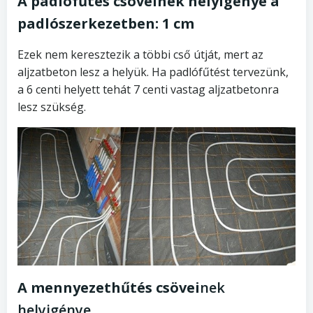
A padlófűtés csöveinek helyigénye a
padlószerkezetben: 1 cm
Ezek nem keresztezik a többi cső útját, mert az
aljzatbeton lesz a helyük. Ha padlófűtést tervezünk,
a 6 centi helyett tehát 7 centi vastag aljzatbetonra
lesz szükség.
A mennyezethűtés csövei
nek
helyigénye