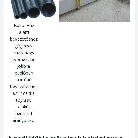
Balra: Ház
alatti
bevezetéshez
gégecső,
mely nagy
nyomást bír.
Jobbra:
padlóban
történő
bevezetéshez
6/12 centis
téglalap
alakú,
nyomott
arányú csö.