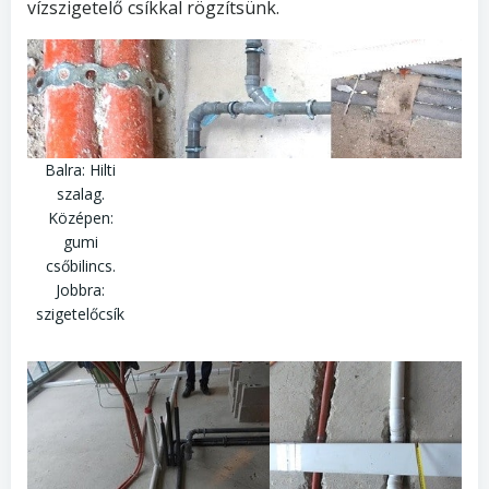
vízszigetelő csíkkal rögzítsünk.
Balra: Hilti
szalag.
Középen:
gumi
csőbilincs.
Jobbra:
szigetelőcsík